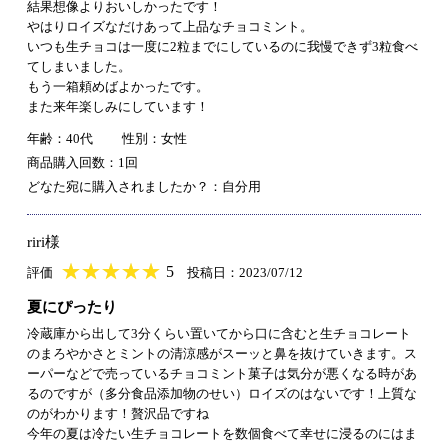
結果想像よりおいしかったです！
やはりロイズなだけあって上品なチョコミント。
いつも生チョコは一度に2粒までにしているのに我慢できず3粒食べ
てしまいました。
もう一箱頼めばよかったです。
また来年楽しみにしています！
年齢：40代
性別：女性
商品購入回数：1回
どなた宛に購入されましたか？：自分用
riri様
★
★★★★★
★
★
★
★
5
評価
投稿日：2023/07/12
夏にぴったり
冷蔵庫から出して3分くらい置いてから口に含むと生チョコレート
のまろやかさとミントの清涼感がスーッと鼻を抜けていきます。ス
ーパーなどで売っているチョコミント菓子は気分が悪くなる時があ
るのですが（多分食品添加物のせい）ロイズのはないです！上質な
のがわかります！贅沢品ですね
今年の夏は冷たい生チョコレートを数個食べて幸せに浸るのにはま