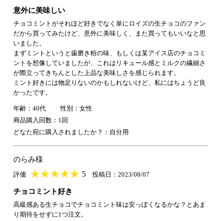
意外に美味しい
チョコミントがそれほど好きでなく単にロイズの生チョコのファン
だから買ってみたけど、意外に美味しく、また買ってもいいなと思
いました。
まずミントというと歯磨き粉の味、もしくは某アイス店のチョコミ
ントを想像していましたが、これはリキュール感とミルクの繊細さ
が際立ってきちんとした上品な美味しさを感じられます。
ミント好きには物足りないのかもしれないけど、私にはちょうど良
かったです。
年齢：40代
性別：女性
商品購入回数：1回
どなた宛に購入されましたか？：自分用
のらみ様
★
★★★★★
★
★
★
★
5
評価
投稿日：2023/08/07
チョコミント好き
高級感ある生チョコでチョコミント味は安っぽくなるかな？とあま
り期待をせずに1つ注文。