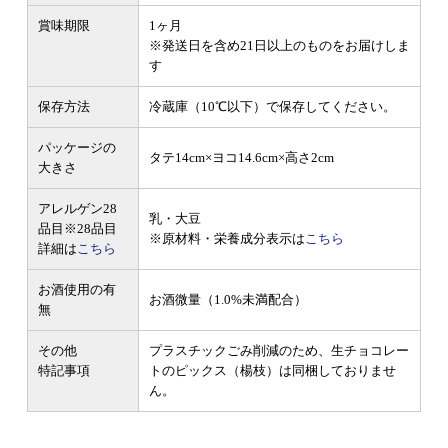
賞味期限
1ヶ月
※発送日を含め21日以上のものをお届けしま
す
保存方法
冷蔵庫（10℃以下）で保存してください。
パッケージの
タテ14cm×ヨコ14.6cm×高さ2cm
大きさ
アレルゲン28
乳・大豆
品目
※28品目
※原材料・栄養成分表示は
こちら
詳細は
こちら
お酒使用の有
お酒微量（1.0%未満配合）
無
その他
プラスチックごみ削減のため、生チョコレー
特記事項
トのピックス（楊枝）は同梱しておりませ
ん。