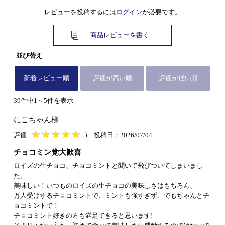
レビューを投稿するには
ログイン
が必要です。
商品レビューを書く
並び替え
新着レビュー順
評価が高い順
評価が低い順
39件中1～5件を表示
にこちゃん様
★
★★★★★
★
★
★
★
5
評価
投稿日：2026/07/04
チョコミン党大歓喜
ロイズの生チョコ、チョコミントと聞いて飛びついてしまいまし
た。
美味しい！いつものロイズの生チョコの美味しさはもちろん、
万人受けするチョコミントで、ミントも強すぎず、でもちゃんとチ
ョコミントで！
チョコミント好きの方も満足できると思います!