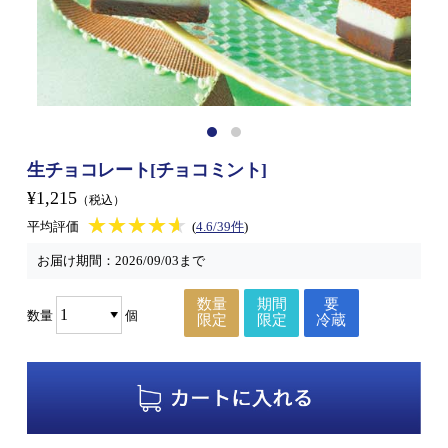
生チョコレート[チョコミント]
¥1,215
（税込）
★★★★★
★★★★★
平均評価
(
4.6/39件
)
お届け期間：
2026/09/03まで
数量
期間
要
数量
個
限定
限定
冷蔵