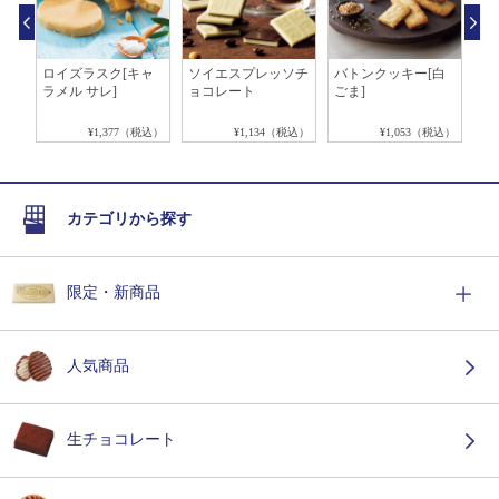
ロイズラスク[キャ
ソイエスプレッソチ
バトンクッキー[白
ア
ラメル サレ]
ョコレート
ごま]
[
税込）
¥1,377（税込）
¥1,134（税込）
¥1,053（税込）
カテゴリから探す
限定・新商品
人気商品
生チョコレート