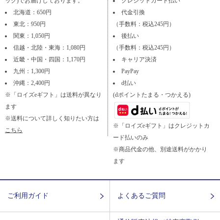
ック)でお届けしております。
クレジットカード払い
北海道：650円
代金引換
東北：950円
（手数料：税込245円）
関東：1,050円
後払い
信越・北陸・東海：1,080円
（手数料：税込245円）
近畿・中国・四国：1,170円
キャリア決済
九州：1,300円
PayPay
沖縄：2,400円
d払い
※「ロイズeギフト」は送料が異なり
(dポイントたまる・つかえる)
ます
※送料について詳しく知りたい方は
※「ロイズeギフト」はクレジットカ
こちら
ード払いのみ
※商品代金の他、別途送料がかかり
ます
ご利用ガイド
よくあるご質問