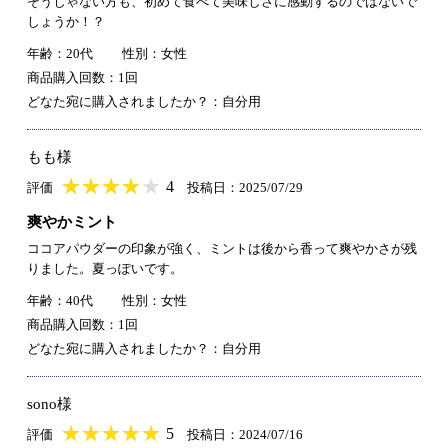
そうじゃない方も、初めて食べて美味しさに感動するのではないで
しょうか！？
年齢：20代
性別：女性
商品購入回数：1回
どなた宛に購入されましたか？：自分用
もも様
★
★★★★★
★
★
★
★
4
評価
投稿日：2025/07/29
爽やかミント
ココアパウダーの印象が強く、ミントは後から香って爽やかさが残
りました。夏っぽいです。
年齢：40代
性別：女性
商品購入回数：1回
どなた宛に購入されましたか？：自分用
sono様
★
★★★★★
★
★
★
★
5
評価
投稿日：2024/07/16