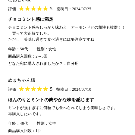
★
★★★★★
★
★
★
★
5
評価
投稿日：2024/07/25
チョコミント感に満足
チョコミント感もしっかり味わえ アーモンドとの相性も抜群！！
買って大正解でした。
ただし 美味し過ぎて食べ過ぎには要注意ですね
年齢：50代
性別：女性
商品購入回数：2～5回
どなた宛に購入されましたか？：自分用
ぬまちゃん様
★
★★★★★
★
★
★
★
5
評価
投稿日：2024/07/10
ほんのりとミントの爽やかな味を感じます
ミントが強すぎずに何粒でも食べられてしまう美味しさです。
再購入したいです。
年齢：40代
性別：女性
商品購入回数：1回