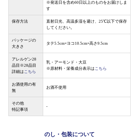
※発送日を含め60日以上のものをお届けしま
す
保存方法
直射日光、高温多湿を避け、25℃以下で保存
してください。
パッケージの
タテ5.5cm×ヨコ10.5cm×高さ9.5cm
大きさ
アレルゲン28
乳・アーモンド・大豆
品目
※28品目
※原材料・栄養成分表示は
こちら
詳細は
こちら
お酒使用の有
お酒不使用
無
その他
-
特記事項
のし・包装について