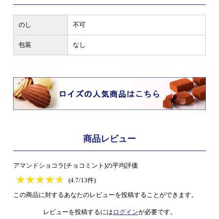
のし
不可
包装
なし
商品レビュー
アマンドショコラ[チョコミント]の平均評価
★
★★★★★
★
★
★
★
(4.7/13件)
この商品に対するあなたのレビューを投稿することができます。
レビューを投稿するには
ログイン
が必要です。