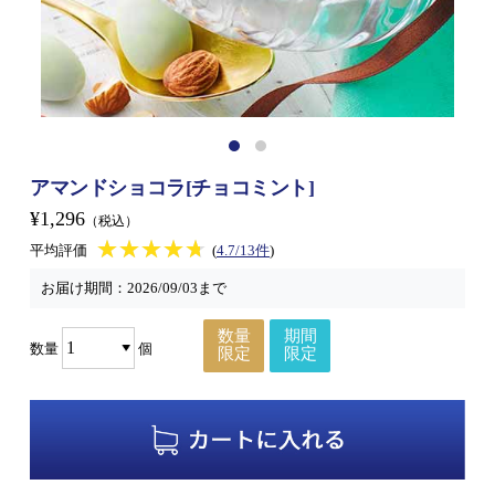
アマンドショコラ[チョコミント]
¥1,296
（税込）
★★★★★
★★★★★
平均評価
(
4.7/13件
)
お届け期間：
2026/09/03まで
数量
期間
数量
個
限定
限定