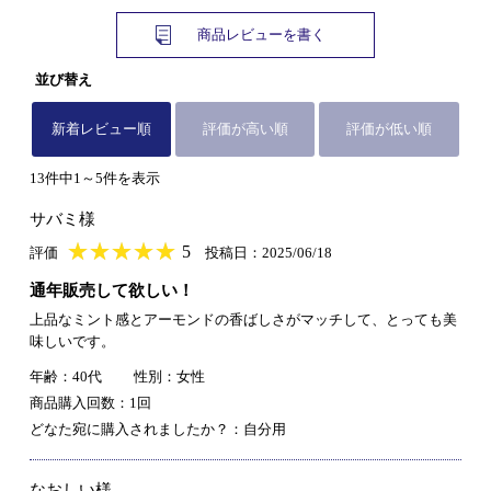
商品レビューを書く
並び替え
新着レビュー順
評価が高い順
評価が低い順
13件中1～5件を表示
サバミ様
★
★★★★★
★
★
★
★
5
評価
投稿日：2025/06/18
通年販売して欲しい！
上品なミント感とアーモンドの香ばしさがマッチして、とっても美
味しいです。
年齢：40代
性別：女性
商品購入回数：1回
どなた宛に購入されましたか？：自分用
なおしい様