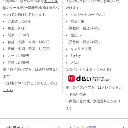
北海道の工場から全商品を
ヤマト運
下記のお支払い方法からお選びいた
輸
のクール便(一部離島地域はゆうパ
だけます。
ック)でお届けしております。
クレジットカード払い
北海道：650円
代金引換
東北：950円
（手数料：税込245円）
関東：1,050円
後払い
信越・北陸・東海：1,080円
（手数料：税込245円）
近畿・中国・四国：1,170円
キャリア決済
九州：1,300円
PayPay
沖縄：2,400円
d払い
※「ロイズeギフト」は送料が異なり
(dポイントたまる・つかえる)
ます
※送料について詳しく知りたい方は
※「ロイズeギフト」はクレジットカ
こちら
ード払いのみ
※商品代金の他、別途送料がかかり
ます