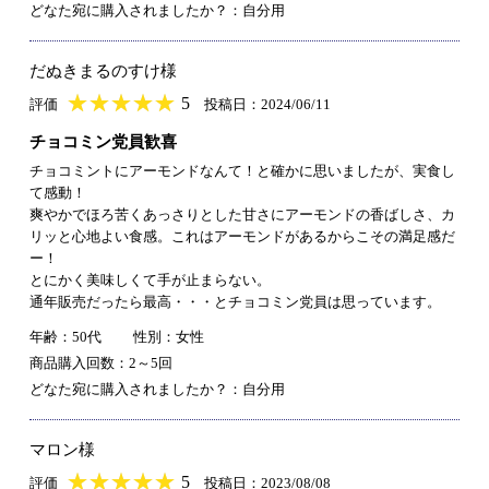
どなた宛に購入されましたか？：自分用
だぬきまるのすけ様
★
★★★★★
★
★
★
★
5
評価
投稿日：2024/06/11
チョコミン党員歓喜
チョコミントにアーモンドなんて！と確かに思いましたが、実食し
て感動！
爽やかでほろ苦くあっさりとした甘さにアーモンドの香ばしさ、カ
リッと心地よい食感。これはアーモンドがあるからこその満足感だ
ー！
とにかく美味しくて手が止まらない。
通年販売だったら最高・・・とチョコミン党員は思っています。
年齢：50代
性別：女性
商品購入回数：2～5回
どなた宛に購入されましたか？：自分用
マロン様
★
★★★★★
★
★
★
★
5
評価
投稿日：2023/08/08