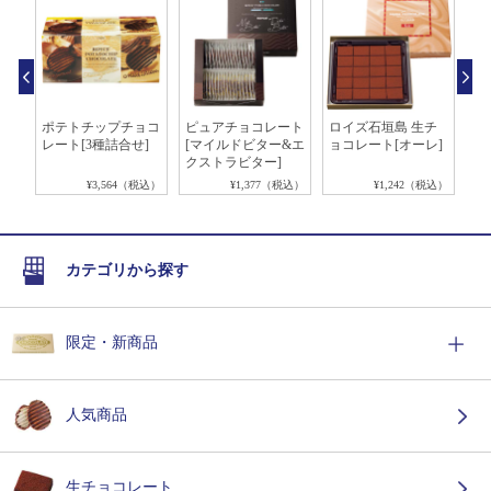
あ
ポテトチップチョコ
ピュアチョコレート
ロイズ石垣島 生チ
デ
レート[3種詰合せ]
[マイルドビター&エ
ョコレート[オーレ]
キボ
クストラビター]
税込）
¥3,564（税込）
¥1,377（税込）
¥1,242（税込）
カテゴリから探す
限定・新商品
人気商品
生チョコレート