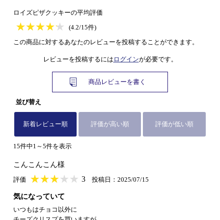
ロイズピザクッキーの平均評価
★
★★★★★
★
★
★
★
(4.2/15件)
この商品に対するあなたのレビューを投稿することができます。
レビューを投稿するには
ログイン
が必要です。
商品レビューを書く
並び替え
新着レビュー順
評価が高い順
評価が低い順
15件中1～5件を表示
こんこんこん様
★
★★★★★
★
★
★
★
3
評価
投稿日：2025/07/15
気になっていて
いつもはチョコ以外に
チーズクリスプを買いますが