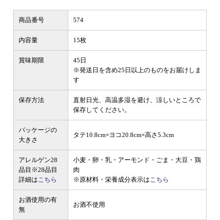
商品番号
574
内容量
15枚
賞味期限
45日
※発送日を含め25日以上のものをお届けしま
す
保存方法
直射日光、高温多湿を避け、涼しいところで
保存してください。
パッケージの
タテ10.8cm×ヨコ20.8cm×高さ5.3cm
大きさ
アレルゲン28
小麦・卵・乳・アーモンド・ごま・大豆・鶏
品目
※28品目
肉
詳細は
こちら
※原材料・栄養成分表示は
こちら
お酒使用の有
お酒不使用
無