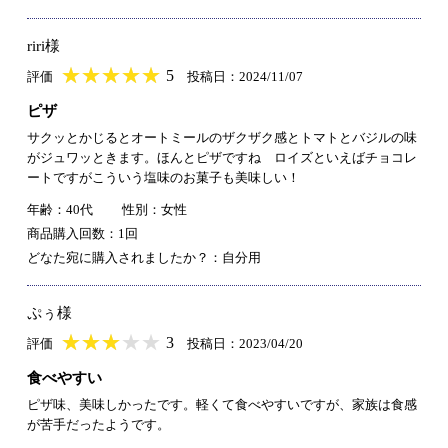
riri様
★
★★★★★
★
★
★
★
5
評価
投稿日：2024/11/07
ピザ
サクッとかじるとオートミールのザクザク感とトマトとバジルの味
がジュワッときます。ほんとピザですね ロイズといえばチョコレ
ートですがこういう塩味のお菓子も美味しい！
年齢：40代
性別：女性
商品購入回数：1回
どなた宛に購入されましたか？：自分用
ぷぅ様
★
★★★★★
★
★
★
★
3
評価
投稿日：2023/04/20
食べやすい
ピザ味、美味しかったです。軽くて食べやすいですが、家族は食感
が苦手だったようです。