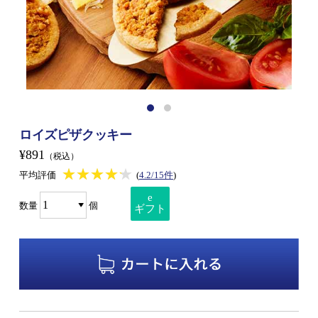
ロイズピザクッキー
¥891
（税込）
★★★★★
★★★★★
平均評価
(
4.2/15件
)
e
数量
個
ギフト