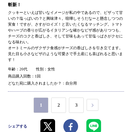
斬新！
クッキーといえば甘いなイメージが私の中であるので、ピザって甘
いの？塩っぱいの？と興味津々。喧嘩しそうだなーと懸念しつつの
実食！ですが、さすがロイズ！と言いたくなるマッチング。トマト
やハーブの香りが広がるイタリアンな確かなピザ感がありつつも、
チーズのコクと香ばしさ、そして甘味もあって甘塩っぱさがクセに
なる味わい。
オートミールのザクザク食感がチーズの香ばしさを引き立てます。
見た目も小さなピザのような可愛さで手土産にも喜ばれると思いま
す！
年齢：20代
性別：女性
商品購入回数：1回
どなた宛に購入されましたか？：自分用
1
2
3
シェアする