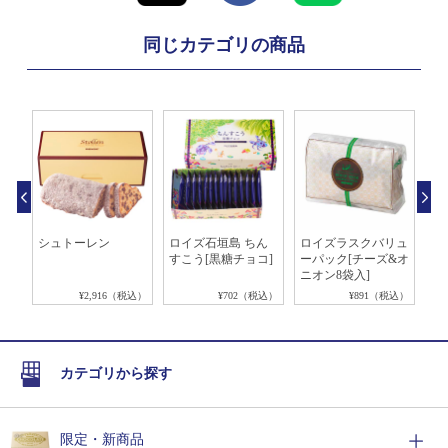
同じカテゴリの商品
ブレ
シュトーレン
ロイズ石垣島 ちん
ロイズラスクバリュ
ロ
シュ
すこう[黒糖チョコ]
ーパック[チーズ&オ
ビ
ニオン8袋入]
税込）
¥2,916（税込）
¥702（税込）
¥891（税込）
カテゴリから探す
限定・新商品