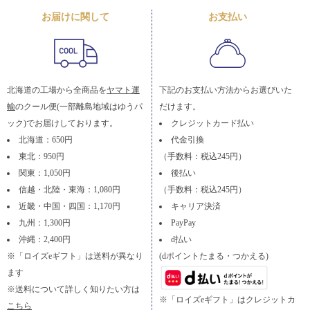
お届けに関して
お支払い
北海道の工場から全商品を
ヤマト運
下記のお支払い方法からお選びいた
輸
のクール便(一部離島地域はゆうパ
だけます。
ック)でお届けしております。
クレジットカード払い
北海道：650円
代金引換
東北：950円
（手数料：税込245円）
関東：1,050円
後払い
信越・北陸・東海：1,080円
（手数料：税込245円）
近畿・中国・四国：1,170円
キャリア決済
九州：1,300円
PayPay
沖縄：2,400円
d払い
※「ロイズeギフト」は送料が異なり
(dポイントたまる・つかえる)
ます
※送料について詳しく知りたい方は
※「ロイズeギフト」はクレジットカ
こちら