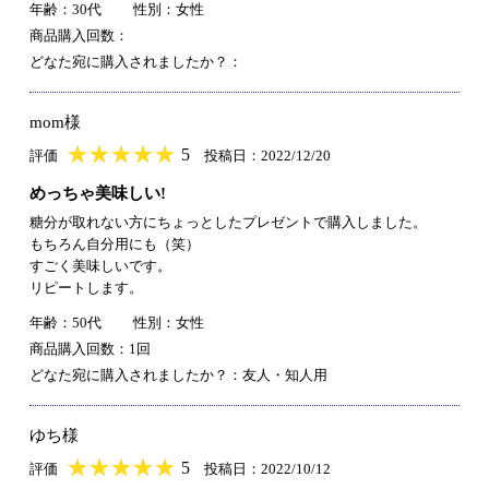
年齢：30代
性別：女性
商品購入回数：
どなた宛に購入されましたか？：
mom様
★
★★★★★
★
★
★
★
5
評価
投稿日：2022/12/20
めっちゃ美味しい!
糖分が取れない方にちょっとしたプレゼントで購入しました。
もちろん自分用にも（笑）
すごく美味しいです。
リピートします。
年齢：50代
性別：女性
商品購入回数：1回
どなた宛に購入されましたか？：友人・知人用
ゆち様
★
★★★★★
★
★
★
★
5
評価
投稿日：2022/10/12