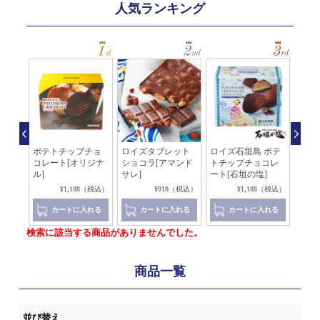
人気ランキング
石垣
ポテトチップチョ
ロイズタブレット
ロイズ石垣島 ポテ
ソイ
ート
コレート[オリジナ
ショコラ[アマンド
トチップチョコレ
チョ
ル]
サレ]
ート[石垣の塩]
（税込）
¥1,188（税込）
¥918（税込）
¥1,188（税込）
れる
カートに入れる
カートに入れる
カートに入れる
検索に該当する商品がありませんでした。
商品一覧
並び替え