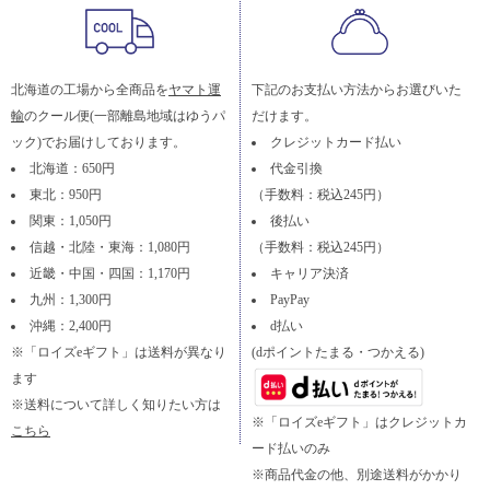
北海道の工場から全商品を
ヤマト運
下記のお支払い方法からお選びいた
輸
のクール便(一部離島地域はゆうパ
だけます。
ック)でお届けしております。
クレジットカード払い
北海道：650円
代金引換
東北：950円
（手数料：税込245円）
関東：1,050円
後払い
信越・北陸・東海：1,080円
（手数料：税込245円）
近畿・中国・四国：1,170円
キャリア決済
九州：1,300円
PayPay
沖縄：2,400円
d払い
※「ロイズeギフト」は送料が異なり
(dポイントたまる・つかえる)
ます
※送料について詳しく知りたい方は
※「ロイズeギフト」はクレジットカ
こちら
ード払いのみ
※商品代金の他、別途送料がかかり