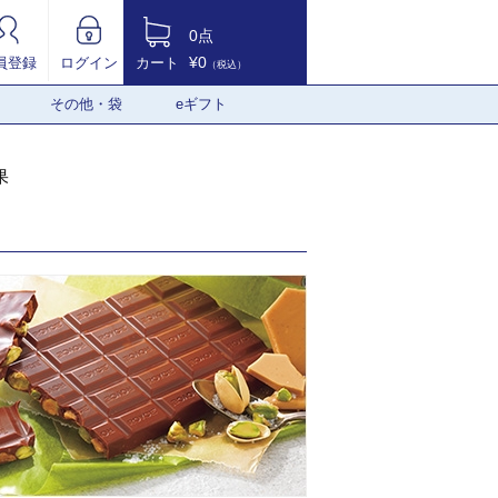
0点
¥0
員登録
ログイン
カート
（税込）
その他・袋
eギフト
果