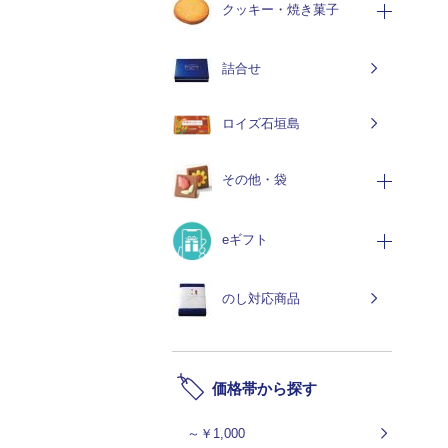
クッキー・焼き菓子
詰合せ
ロイズ石垣島
その他・袋
eギフト
のし対応商品
価格帯から探す
～￥1,000