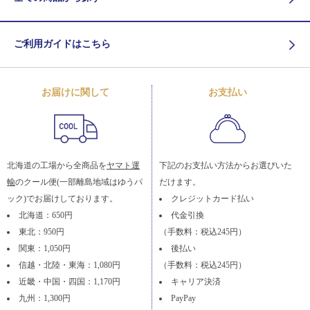
ご利用ガイドはこちら
お届けに関して
お支払い
北海道の工場から全商品を
ヤマト運
下記のお支払い方法からお選びいた
輸
のクール便(一部離島地域はゆうパ
だけます。
ック)でお届けしております。
クレジットカード払い
北海道：650円
代金引換
東北：950円
（手数料：税込245円）
関東：1,050円
後払い
信越・北陸・東海：1,080円
（手数料：税込245円）
近畿・中国・四国：1,170円
キャリア決済
九州：1,300円
PayPay