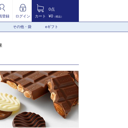
0点
¥0
員登録
ログイン
カート
（税込）
その他・袋
eギフト
果