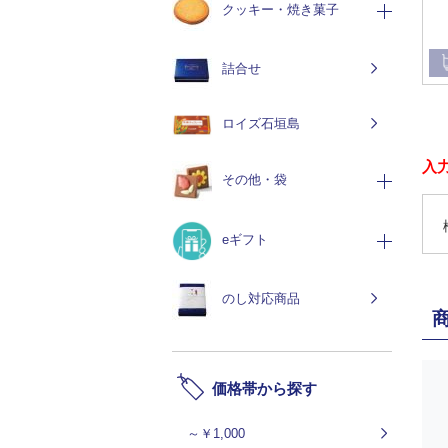
クッキー・焼き菓子
詰合せ
ロイズ石垣島
入
その他・袋
eギフト
のし対応商品
価格帯から探す
～￥1,000