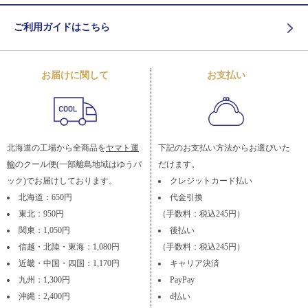
ご利用ガイドはこちら
お届けに関して
お支払い
北海道の工場から全商品を
ヤマト運
下記のお支払い方法からお選びいた
輸
のクール便(一部離島地域はゆうパ
だけます。
ック)でお届けしております。
クレジットカード払い
北海道：650円
代金引換
東北：950円
（手数料：税込245円）
関東：1,050円
後払い
信越・北陸・東海：1,080円
（手数料：税込245円）
近畿・中国・四国：1,170円
キャリア決済
九州：1,300円
PayPay
沖縄：2,400円
d払い