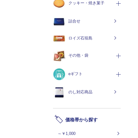
クッキー・焼き菓子
詰合せ
ロイズ石垣島
その他・袋
eギフト
のし対応商品
価格帯から探す
～￥1,000