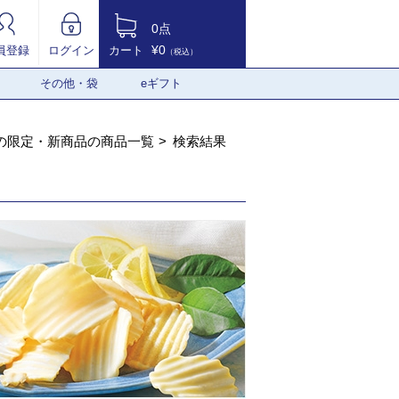
0点
¥0
員登録
ログイン
カート
（税込）
その他・袋
eギフト
の限定・新商品の商品一覧
検索結果