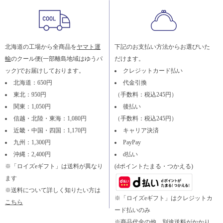
北海道の工場から全商品を
ヤマト運
下記のお支払い方法からお選びいた
輸
のクール便(一部離島地域はゆうパ
だけます。
ック)でお届けしております。
クレジットカード払い
北海道：650円
代金引換
東北：950円
（手数料：税込245円）
関東：1,050円
後払い
信越・北陸・東海：1,080円
（手数料：税込245円）
近畿・中国・四国：1,170円
キャリア決済
九州：1,300円
PayPay
沖縄：2,400円
d払い
※「ロイズeギフト」は送料が異なり
(dポイントたまる・つかえる)
ます
※送料について詳しく知りたい方は
※「ロイズeギフト」はクレジットカ
こちら
ード払いのみ
※商品代金の他、別途送料がかかり