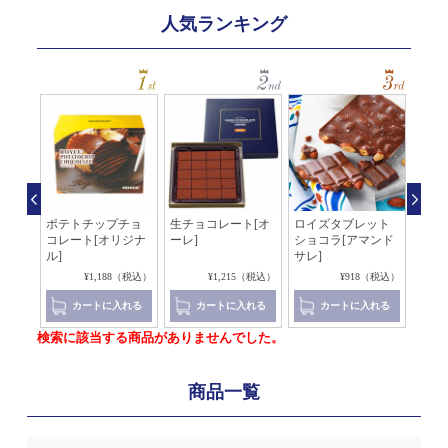
人気ランキング
ッソ
ポテトチップチョ
生チョコレート[オ
ロイズタブレット
生チ
コレート[オリジナ
ーレ]
ショコラ[アマンド
イ×
ル]
サレ]
4（税込）
¥1,188（税込）
¥1,215（税込）
¥918（税込）
れる
カートに入れる
カートに入れる
カートに入れる
検索に該当する商品がありませんでした。
商品一覧