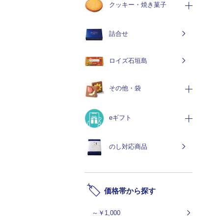
クッキー・焼き菓子
詰合せ
ロイズ石垣島
その他・袋
eギフト
のし対応商品
価格帯から探す
～￥1,000