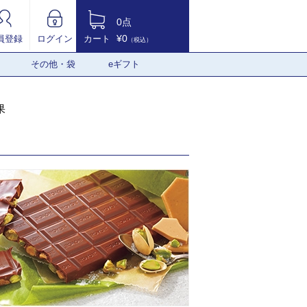
0点
¥0
員登録
ログイン
カート
（税込）
その他・袋
eギフト
果