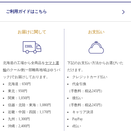
ご利用ガイドはこちら
お届けに関して
お支払い
北海道の工場から全商品を
ヤマト運
下記のお支払い方法からお選びいた
輸
のクール便(一部離島地域はゆうパ
だけます。
ック)でお届けしております。
クレジットカード払い
北海道：650円
代金引換
東北：950円
（手数料：税込245円）
関東：1,050円
後払い
信越・北陸・東海：1,080円
（手数料：税込245円）
近畿・中国・四国：1,170円
キャリア決済
九州：1,300円
PayPay
沖縄：2,400円
d払い