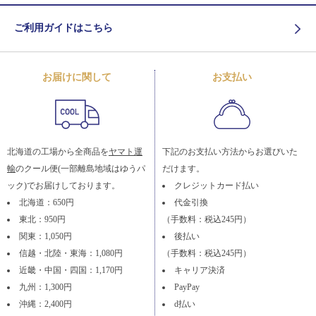
ご利用ガイドはこちら
お届けに関して
お支払い
北海道の工場から全商品を
ヤマト運
下記のお支払い方法からお選びいた
輸
のクール便(一部離島地域はゆうパ
だけます。
ック)でお届けしております。
クレジットカード払い
北海道：650円
代金引換
東北：950円
（手数料：税込245円）
関東：1,050円
後払い
信越・北陸・東海：1,080円
（手数料：税込245円）
近畿・中国・四国：1,170円
キャリア決済
九州：1,300円
PayPay
沖縄：2,400円
d払い