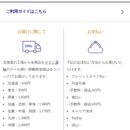
ご利用ガイドはこちら
お届けに関して
お支払い
北海道の工場から全商品を
ヤマト運
下記のお支払い方法からお選びいた
輸
のクール便(一部離島地域はゆうパ
だけます。
ック)でお届けしております。
クレジットカード払い
北海道：650円
代金引換
東北：950円
（手数料：税込245円）
関東：1,050円
後払い
信越・北陸・東海：1,080円
（手数料：税込245円）
近畿・中国・四国：1,170円
キャリア決済
九州：1,300円
PayPay
沖縄：2,400円
d払い