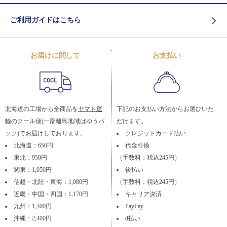
ご利用ガイドはこちら
お届けに関して
お支払い
北海道の工場から全商品を
ヤマト運
下記のお支払い方法からお選びいた
輸
のクール便(一部離島地域はゆうパ
だけます。
ック)でお届けしております。
クレジットカード払い
北海道：650円
代金引換
東北：950円
（手数料：税込245円）
関東：1,050円
後払い
信越・北陸・東海：1,080円
（手数料：税込245円）
近畿・中国・四国：1,170円
キャリア決済
九州：1,300円
PayPay
沖縄：2,400円
d払い