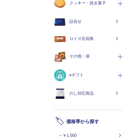
クッキー・焼き菓子
詰合せ
ロイズ石垣島
その他・袋
eギフト
のし対応商品
価格帯から探す
～￥1,000