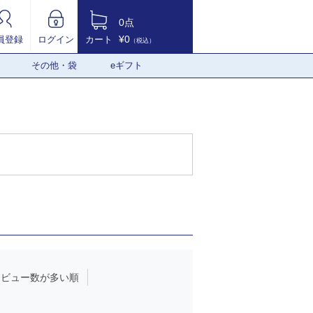
0点
¥0
員登録
ログイン
カート
（税込）
その他・袋
eギフト
レビュー数が多い順