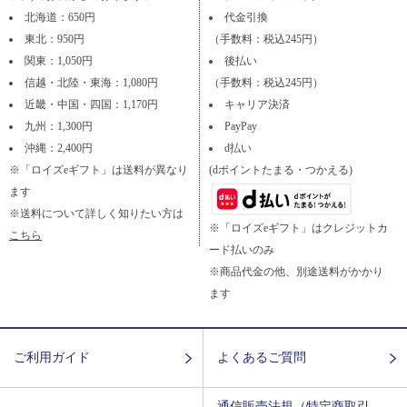
北海道：650円
代金引換
東北：950円
（手数料：税込245円）
関東：1,050円
後払い
信越・北陸・東海：1,080円
（手数料：税込245円）
近畿・中国・四国：1,170円
キャリア決済
九州：1,300円
PayPay
沖縄：2,400円
d払い
※「ロイズeギフト」は送料が異なり
(dポイントたまる・つかえる)
ます
※送料について詳しく知りたい方は
※「ロイズeギフト」はクレジットカ
こちら
ード払いのみ
※商品代金の他、別途送料がかかり
ます
ご利用ガイド
よくあるご質問
通信販売法規（特定商取引