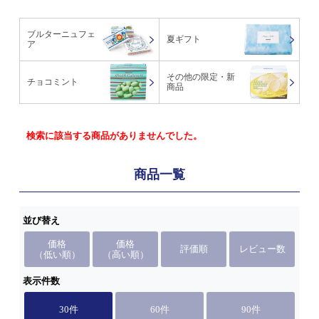
ブルターニュフェ
夏ギフト
ア
その他の限定・新
チョコミント
商品
検索に該当する商品がありませんでした。
商品一覧
並び替え
価格
価格
評価順
レビュー数
（低い順）
（高い順）
表示件数
30件
60件
90件