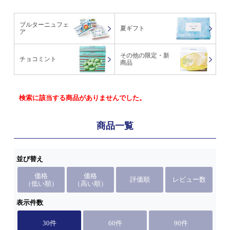
ブルターニュフェ
夏ギフト
ア
その他の限定・新
チョコミント
商品
検索に該当する商品がありませんでした。
商品一覧
並び替え
価格
価格
評価順
レビュー数
（低い順）
（高い順）
表示件数
30件
60件
90件