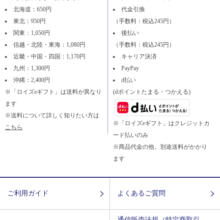
北海道：650円
代金引換
東北：950円
（手数料：税込245円）
関東：1,050円
後払い
信越・北陸・東海：1,080円
（手数料：税込245円）
近畿・中国・四国：1,170円
キャリア決済
九州：1,300円
PayPay
沖縄：2,400円
d払い
※「ロイズeギフト」は送料が異なり
(dポイントたまる・つかえる)
ます
※送料について詳しく知りたい方は
※「ロイズeギフト」はクレジットカ
こちら
ード払いのみ
※商品代金の他、別途送料がかかり
ます
ご利用ガイド
よくあるご質問
通信販売法規（特定商取引