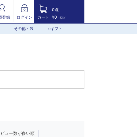
0点
¥0
員登録
ログイン
カート
（税込）
その他・袋
eギフト
レビュー数が多い順