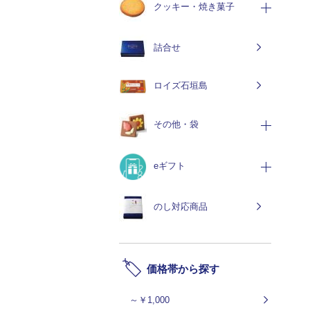
クッキー・焼き菓子
詰合せ
ロイズ石垣島
その他・袋
eギフト
のし対応商品
価格帯から探す
～￥1,000