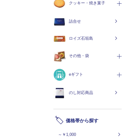
クッキー・焼き菓子
詰合せ
ロイズ石垣島
その他・袋
eギフト
のし対応商品
価格帯から探す
～￥1,000