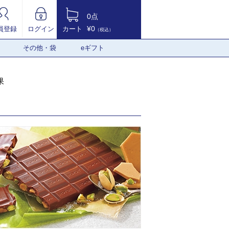
0点
¥0
員登録
ログイン
カート
（税込）
その他・袋
eギフト
果