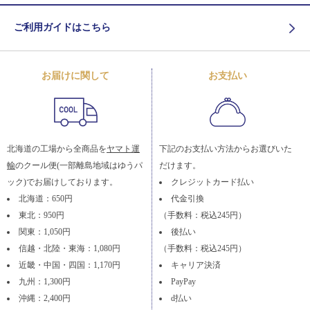
ご利用ガイドはこちら
お届けに関して
お支払い
北海道の工場から全商品を
ヤマト運
下記のお支払い方法からお選びいた
輸
のクール便(一部離島地域はゆうパ
だけます。
ック)でお届けしております。
クレジットカード払い
北海道：650円
代金引換
東北：950円
（手数料：税込245円）
関東：1,050円
後払い
信越・北陸・東海：1,080円
（手数料：税込245円）
近畿・中国・四国：1,170円
キャリア決済
九州：1,300円
PayPay
沖縄：2,400円
d払い