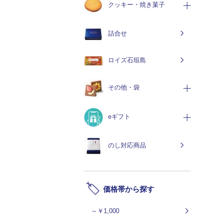
クッキー・焼き菓子
詰合せ
ロイズ石垣島
その他・袋
eギフト
のし対応商品
価格帯から探す
～￥1,000