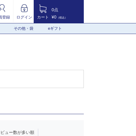
0点
¥0
員登録
ログイン
カート
（税込）
その他・袋
eギフト
レビュー数が多い順