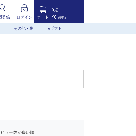
0点
¥0
員登録
ログイン
カート
（税込）
その他・袋
eギフト
レビュー数が多い順