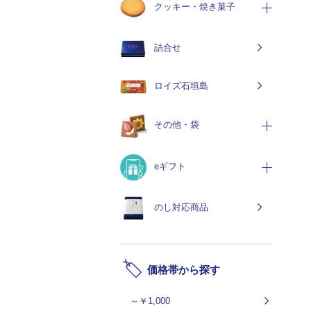
クッキー・焼き菓子
詰合せ
ロイズ石垣島
その他・袋
eギフト
のし対応商品
価格帯から探す
～￥1,000