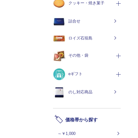
クッキー・焼き菓子
詰合せ
ロイズ石垣島
その他・袋
eギフト
のし対応商品
価格帯から探す
～￥1,000