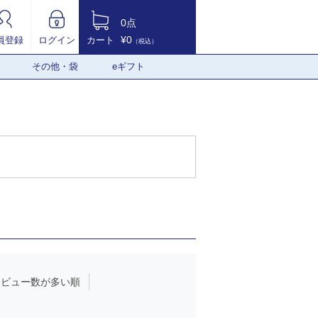
0点
¥0
員登録
ログイン
カート
（税込）
その他・袋
eギフト
レビュー数が多い順