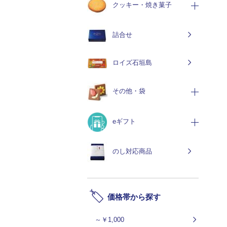
クッキー・焼き菓子
詰合せ
ロイズ石垣島
その他・袋
eギフト
のし対応商品
価格帯から探す
～￥1,000