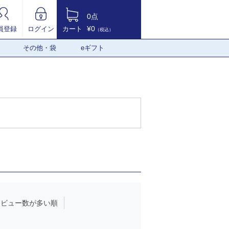
0点
¥0
員登録
ログイン
カート
（税込）
その他・袋
eギフト
レビュー数が多い順