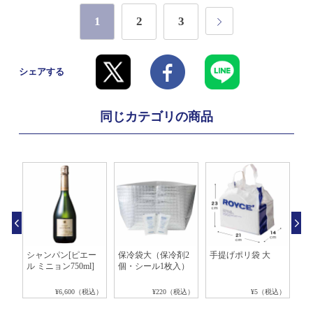
1
2
3
シェアする
同じカテゴリの商品
冷剤
シャンパン[ピエー
保冷袋大（保冷剤2
手提げポリ袋 大
手
ル ミニョン750ml]
個・シール1枚入）
税込）
¥6,600（税込）
¥220（税込）
¥5（税込）