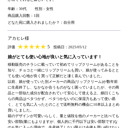
年齢：30代
性別：女性
商品購入回数：1回
どなた宛に購入されましたか？：自分用
アカヒレ様
★
★★★★★
★
★
★
★
5
評価
投稿日：2025/05/12
娘がとても使い心地が良いと気に入っています！
移動販売のチラシに載っていて初めてリップクリームがあることを
知り、チョコと一緒にリップクリームも買い、娘が使ってみるとと
ても使い心地が良く買って正解だと凄く喜んでいました。
以前、娘が使っていた別メーカーの商品(リップクリーム)が数年前
に生産終了し、なかなか合うものがなく困っていましたが、その商
品と一部似た成分が配合されていて安心して使える上、娘曰くこち
らの商品はベタつかず、ベタつかないのに保湿力もあって使い易
く、とても気に入ったとのことで送料無料の機会に10本以上まとめ
買いしました。
箱のデザインが可愛いらしく、量と値段を他のメーカーと比べても
安い部類(量にもよりますが、個人的に千円以下は安い部類です)な
のも気に入った理由で、生産終了しない限りは今後も買い続けたい