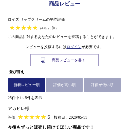
商品レビュー
ロイズ リップクリームの平均評価
★
★★★★★
★
★
★
★
(4.8/25件)
この商品に対するあなたのレビューを投稿することができます。
レビューを投稿するには
ログイン
が必要です。
商品レビューを書く
並び替え
新着レビュー順
評価が高い順
評価が低い順
25件中1～5件を表示
アカヒレ様
★
★★★★★
★
★
★
★
5
評価
投稿日：2026/05/11
今後もずっと販売し続けてほしい商品です！