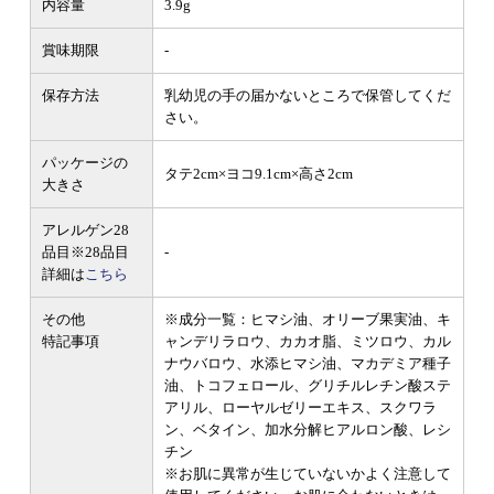
内容量
3.9g
賞味期限
-
保存方法
乳幼児の手の届かないところで保管してくだ
さい。
パッケージの
タテ2cm×ヨコ9.1cm×高さ2cm
大きさ
アレルゲン28
品目
※28品目
-
詳細は
こちら
その他
※成分一覧：ヒマシ油、オリーブ果実油、キ
特記事項
ャンデリラロウ、カカオ脂、ミツロウ、カル
ナウバロウ、水添ヒマシ油、マカデミア種子
油、トコフェロール、グリチルレチン酸ステ
アリル、ローヤルゼリーエキス、スクワラ
ン、ベタイン、加水分解ヒアルロン酸、レシ
チン
※お肌に異常が生じていないかよく注意して