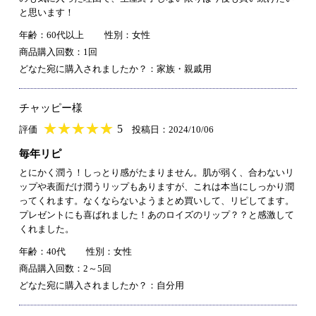
と思います！
年齢：60代以上
性別：女性
商品購入回数：1回
どなた宛に購入されましたか？：家族・親戚用
チャッピー様
★
★★★★★
★
★
★
★
5
評価
投稿日：2024/10/06
毎年リピ
とにかく潤う！しっとり感がたまりません。肌が弱く、合わないリ
ップや表面だけ潤うリップもありますが、これは本当にしっかり潤
ってくれます。なくならないようまとめ買いして、リピしてます。
プレゼントにも喜ばれました！あのロイズのリップ？？と感激して
くれました。
年齢：40代
性別：女性
商品購入回数：2～5回
どなた宛に購入されましたか？：自分用