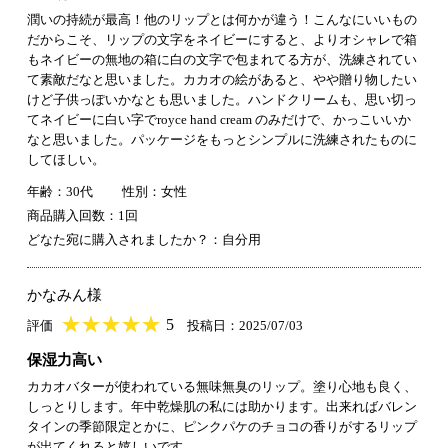
潤いの持続が最高！他のリップとは何かが違う！こんなにいいもの
だからこそ、リップの文字をネイビーにすると、よりオシャレで箱
もネイビーの無地の箱に白の文字で包まれてる方が、洗練されてい
て素敵だなと思いました。カカオの絵があると、やや贈り物したい
けど子供っぽいかなとも思いました。ハンドクリームも、思い切っ
てネイビーに白い字でroyce hand cream のみだけで、かっこいいか
なと思いました。パッケージをもっとシンプルに洗練されたものに
してほしい。
年齢：30代
性別：女性
商品購入回数：1回
どなた宛に購入されましたか？：自分用
かなみん様
★
★★★★★
★
★
★
★
5
評価
投稿日：2025/07/03
保湿力高い
カカオバターが使われている無味無臭のリップ。塗り心地も良く、
しっとりします。年中乾燥肌の私には助かります。出来ればバレン
タインの季節限定とかに、ピンクパケのチョコの香りがするリップ
が出てくれると嬉しいです。