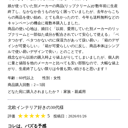
娘が使っていた別メーカーの商品(リップクリーム)が数年前に生産
終了し、なかなか合うものがなく困っていましたが、去年からこち
らの商品を使い始め、とても良かったので、今年も送料無料などの
キャンペーンの機会に複数本購入しました。
商品の使い心地は、娘曰く「以前、愛用していた別メーカーのリッ
プクリームと一部似た成分が配合されていて安心して使える」「ベ
タつかず、ベタつかないのに保湿力があって扱い易い」「箱のデザ
インが可愛らしい」「箱が可愛らしいのに反し、商品本体はシンプ
ルで使い易いデザインで良い」とのことです。
残念ながら以前の購入時より値上がりしてしまいましたが、個人的
に量と値段を他のメーカーと比べても安い部類なので、大幅な値上
がり、生産終了しない限りは今後も買い続けると思います！
年齢：60代以上
性別：女性
商品購入回数：2～5回
どなた宛に購入されましたか？：家族・親戚用
北欧インテリア好きの30代様
★
★★★★★
★
★
★
★
5
評価
投稿日：2026/01/26
コレは、バズる予感