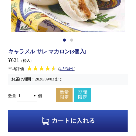
キャラメル サレ マカロン[3個入]
¥621
（税込）
★★★★★
★★★★★
平均評価
(
4.5/34件
)
お届け期間：
2026/09/03まで
数量
期間
数量
個
限定
限定