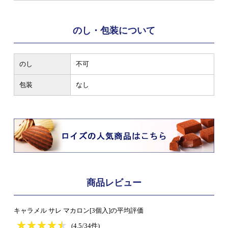
のし・包装について
のし
不可
包装
なし
商品レビュー
キャラメル サレ マカロン[3個入]の平均評価
★
★★★★★
★
★
★
★
(4.5/34件)