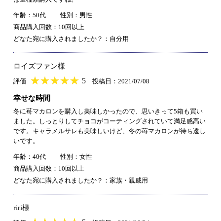
年齢：50代
性別：男性
商品購入回数：10回以上
どなた宛に購入されましたか？：自分用
ロイズファン様
★
★★★★★
★
★
★
★
5
評価
投稿日：2021/07/08
幸せな時間
冬に苺マカロンを購入し美味しかったので、思いきって5箱も買い
ました。しっとりしてチョコがコーティングされていて満足感高い
です。キャラメルサレも美味しいけど、冬の苺マカロンが待ち遠し
いです。
年齢：40代
性別：女性
商品購入回数：10回以上
どなた宛に購入されましたか？：家族・親戚用
riri様