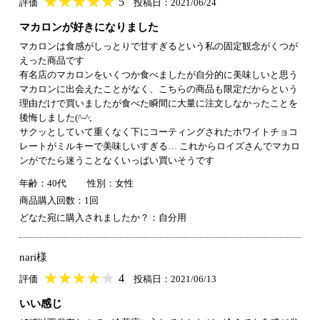
★
★★★★★
★
★
★
★
5
評価
投稿日：2021/06/24
マカロンが好きになりました
マカロンは食感がしっとりで甘すぎるという私の固定観念がくつが
えった商品です
有名店のマカロンをいくつか食べましたが自分的に美味しいと思う
マカロンに出会えたことがなく、こちらの商品も限定だからという
理由だけで買いましたが食べた瞬間に大量に注文しなかったことを
後悔しました(^-^;
サクッとしていて重くなく下にコーティングされたホワイトチョコ
レートがミルキーで美味しいすぎる… これからロイズさんでマカロ
ンがでたら迷うことなくいっぱい買いそうです
年齢：40代
性別：女性
商品購入回数：1回
どなた宛に購入されましたか？：自分用
nari様
★
★★★★★
★
★
★
★
4
評価
投稿日：2021/06/13
いい感じ