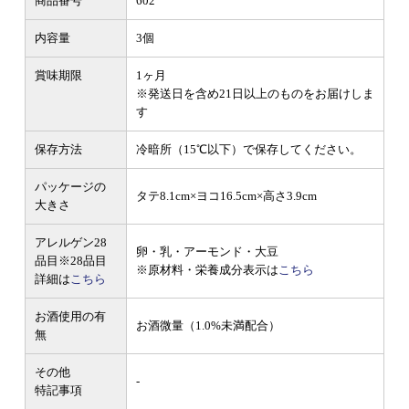
商品番号
602
内容量
3個
賞味期限
1ヶ月
※発送日を含め21日以上のものをお届けしま
す
保存方法
冷暗所（15℃以下）で保存してください。
パッケージの
タテ8.1cm×ヨコ16.5cm×高さ3.9cm
大きさ
アレルゲン28
卵・乳・アーモンド・大豆
品目
※28品目
※原材料・栄養成分表示は
こちら
詳細は
こちら
お酒使用の有
お酒微量（1.0%未満配合）
無
その他
-
特記事項