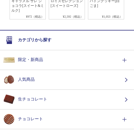
ト夏
キャラメル サレ シ
ロイズセレクション
バトンクッキー[白
ア
ョコラ[スイート&ミ
[スイートローズ]
ごま]
[
ルク]
税込）
¥972（税込）
¥2,592（税込）
¥1,053（税込）
カテゴリから探す
限定・新商品
人気商品
生チョコレート
チョコレート