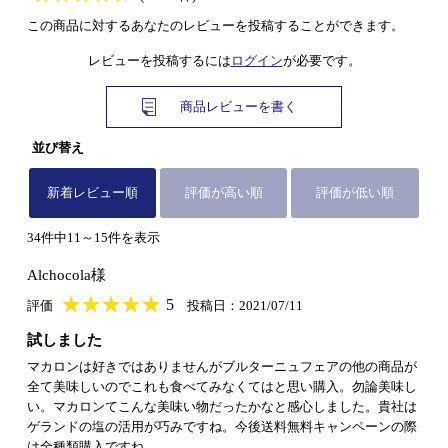
この商品に対するあなたのレビューを投稿することができます。
レビューを投稿するには
ログイン
が必要です。
商品レビューを書く
並び替え
新着レビュー順
評価が高い順
評価が低い順
34件中11～15件を表示
Alchocola様
★
★★★★★
★
★
★
★
5
評価
投稿日：2021/07/11
試しました
マカロンは好きではありませんがブルターニュフェアの他の商品が
全て美味しいのでこれも食べてみなくてはと思い購入。勿論美味し
い。マカロンてこんな美味い物だったかなと感心しました。貴社は
ゲランドの塩の活用が巧みですね。今後送料無料キャンペーンの際
は全種類購入ですね。