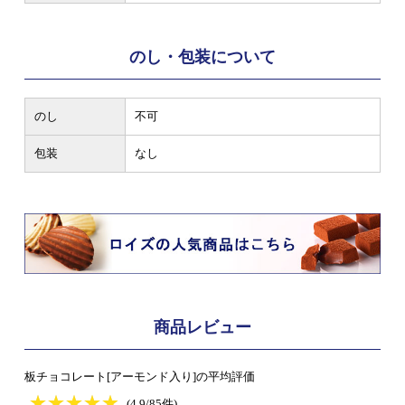
のし・包装について
のし
不可
包装
なし
商品レビュー
板チョコレート[アーモンド入り]の平均評価
★
★★★★★
★
★
★
★
(4.9/85件)