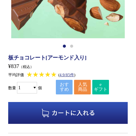
板チョコレート[アーモンド入り]
¥837
（税込）
★★★★★
★★★★★
平均評価
(
4.9/85件
)
おす
人気
e
数量
個
すめ
商品
ギフト