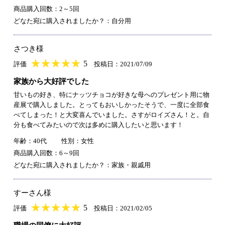
商品購入回数：2～5回
どなた宛に購入されましたか？：自分用
さつき様
★
★★★★★
★
★
★
★
5
評価
投稿日：2021/07/09
家族から大好評でした
甘いもの好き、特にナッツチョコが好きな母へのプレゼント用に物
産展で購入しました。とってもおいしかったそうで、一度に全部食
べてしまった！と大変喜んでいました。さすがロイズさん！と。自
分も食べてみたいので次は多めに購入したいと思います！
年齢：40代
性別：女性
商品購入回数：6～9回
どなた宛に購入されましたか？：家族・親戚用
すーさん様
★
★★★★★
★
★
★
★
5
評価
投稿日：2021/02/05