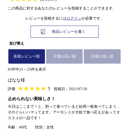
この商品に対するあなたのレビューを投稿することができます。
レビューを投稿するには
ログイン
が必要です。
商品レビューを書く
並び替え
新着レビュー順
評価が高い順
評価が低い順
85件中21～25件を表示
ばなな様
★
★★★★★
★
★
★
★
5
評価
投稿日：2021/07/20
止められない美味しさ！
今日はここまで！と、割って食べていると結局一枚食べてしまう…
そのぐらいハマってます。アーモンドが大粒で食べ応えがあってオ
ススメの一品です！
年齢：40代
性別：女性