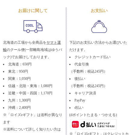
お届けに関して
お支払い
北海道の工場から全商品を
ヤマト運
下記のお支払い方法からお選びいた
輸
のクール便(一部離島地域はゆうパ
だけます。
ック)でお届けしております。
クレジットカード払い
北海道：650円
代金引換
東北：950円
（手数料：税込245円）
関東：1,050円
後払い
信越・北陸・東海：1,080円
（手数料：税込245円）
近畿・中国・四国：1,170円
キャリア決済
九州：1,300円
PayPay
沖縄：2,400円
d払い
※「ロイズeギフト」は送料が異なり
(dポイントたまる・つかえる)
ます
※送料について詳しく知りたい方は
※「ロイズeギフト」はクレジットカ