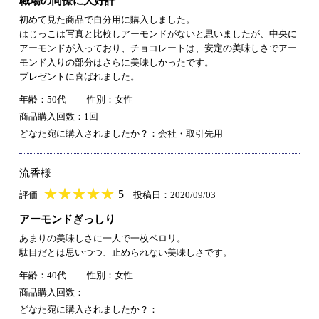
職場の同僚に大好評
初めて見た商品で自分用に購入しました。
はじっこは写真と比較しアーモンドがないと思いましたが、中央に
アーモンドが入っており、チョコレートは、安定の美味しさでアー
モンド入りの部分はさらに美味しかったです。
プレゼントに喜ばれました。
年齢：50代
性別：女性
商品購入回数：1回
どなた宛に購入されましたか？：会社・取引先用
流香様
★
★★★★★
★
★
★
★
5
評価
投稿日：2020/09/03
アーモンドぎっしり
あまりの美味しさに一人で一枚ペロリ。
駄目だとは思いつつ、止められない美味しさです。
年齢：40代
性別：女性
商品購入回数：
どなた宛に購入されましたか？：