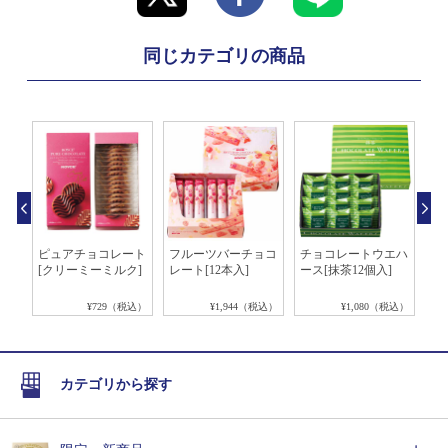
同じカテゴリの商品
ョコ
ピュアチョコレート
フルーツバーチョコ
チョコレートウエハ
ピ
[クリーミーミルク]
レート[12本入]
ース[抹茶12個入]
[
ト]
税込）
¥729（税込）
¥1,944（税込）
¥1,080（税込）
カテゴリから探す