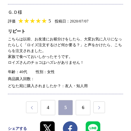
Ｇ.Ｄ様
★
★★★★★
★
★
★
★
5
評価
投稿日：2020/07/07
リピート
こちらは以前、お友達にお裾分けをしたら、大変お気に入りになっ
たらしく「ロイズ注文するけど何か要る？」と声をかけたら、こち
らを注文されました。
家族で食べておいしかったそうです。
ロイズさんのチョコはハズレがありません！
年齢：40代
性別：女性
商品購入回数：
どなた宛に購入されましたか？：友人・知人用
4
5
6
シェアする