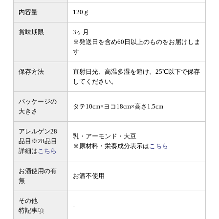
内容量
120ｇ
賞味期限
3ヶ月
※発送日を含め60日以上のものをお届けしま
す
保存方法
直射日光、高温多湿を避け、25℃以下で保存
してください。
パッケージの
タテ10cm×ヨコ18cm×高さ1.5cm
大きさ
アレルゲン28
乳・アーモンド・大豆
品目
※28品目
※原材料・栄養成分表示は
こちら
詳細は
こちら
お酒使用の有
お酒不使用
無
その他
-
特記事項