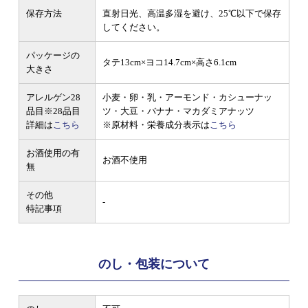
保存方法
直射日光、高温多湿を避け、25℃以下で保存
してください。
パッケージの
タテ13cm×ヨコ14.7cm×高さ6.1cm
大きさ
アレルゲン28
小麦・卵・乳・アーモンド・カシューナッ
品目
※28品目
ツ・大豆・バナナ・マカダミアナッツ
詳細は
こちら
※原材料・栄養成分表示は
こちら
お酒使用の有
お酒不使用
無
その他
-
特記事項
のし・包装について