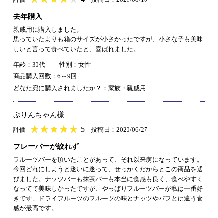
去年購入
親戚用に購入しました。
思っていたよりも箱のサイズが小さかったですが、小さな子も美味
しいと言って食べていたと、喜ばれました。
年齢：30代
性別：女性
商品購入回数：6～9回
どなた宛に購入されましたか？：家族・親戚用
ぷりんちゃん様
★
★★★★★
★
★
★
★
5
評価
投稿日：2020/06/27
フレーバーが絞れず
フルーツバーを頂いたことがあって、それ以来虜になっています。
今回どれにしようと迷いに迷って、せっかくだからとこの商品を選
びました。ナッツバーも抹茶バーも本当に食感も良く、食べやすく
なってて美味しかったですが、やっぱりフルーツバーが私は一番好
きです。ドライフルーツのフルーツの味とナッツやパフとは違う食
感が最高です。