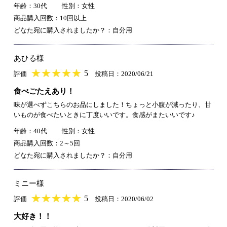
年齢：30代
性別：女性
商品購入回数：10回以上
どなた宛に購入されましたか？：自分用
あひる様
★
★★★★★
★
★
★
★
5
評価
投稿日：2020/06/21
食べごたえあり！
味が選べずこちらのお品にしました！ちょっと小腹が減ったり、甘
いものが食べたいときに丁度いいです。食感がまたいいです♪
年齢：40代
性別：女性
商品購入回数：2～5回
どなた宛に購入されましたか？：自分用
ミニー様
★
★★★★★
★
★
★
★
5
評価
投稿日：2020/06/02
大好き！！