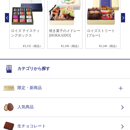
レッ
ロイズ テイスティ
焼き菓子のメドレー
ロイズストリート
ち
ングボックス
[HOKKAIDO]
[ブルー]
税込）
¥3,132（税込）
¥2,106（税込）
¥3,240（税込）
カテゴリから探す
限定・新商品
人気商品
生チョコレート