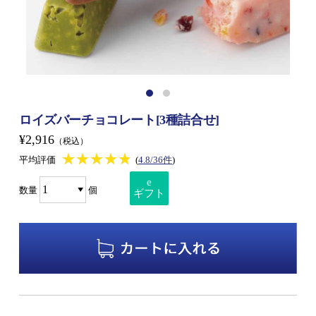
ロイズバーチョコレート[3種詰合せ]
¥2,916
（税込）
★★★★★
★★★★★
平均評価
(
4.8/36件
)
e
数量
個
ギフト