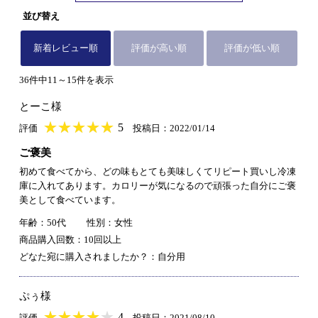
並び替え
新着レビュー順
評価が高い順
評価が低い順
36件中11～15件を表示
とーこ様
★
★★★★★
★
★
★
★
5
評価
投稿日：2022/01/14
ご褒美
初めて食べてから、どの味もとても美味しくてリピート買いし冷凍
庫に入れてあります。カロリーが気になるので頑張った自分にご褒
美として食べています。
年齢：50代
性別：女性
商品購入回数：10回以上
どなた宛に購入されましたか？：自分用
ぷぅ様
★
★★★★★
★
★
★
★
4
評価
投稿日：2021/08/10