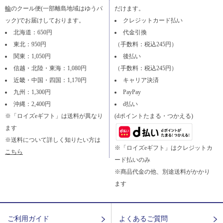
輸
のクール便(一部離島地域はゆうパ
だけます。
ック)でお届けしております。
クレジットカード払い
北海道：650円
代金引換
東北：950円
（手数料：税込245円）
関東：1,050円
後払い
信越・北陸・東海：1,080円
（手数料：税込245円）
近畿・中国・四国：1,170円
キャリア決済
九州：1,300円
PayPay
沖縄：2,400円
d払い
※「ロイズeギフト」は送料が異なり
(dポイントたまる・つかえる)
ます
※送料について詳しく知りたい方は
※「ロイズeギフト」はクレジットカ
こちら
ード払いのみ
※商品代金の他、別途送料がかかり
ます
ご利用ガイド
よくあるご質問