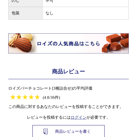
のし
不可
包装
なし
商品レビュー
ロイズバーチョコレート[3種詰合せ]の平均評価
★
★★★★★
★
★
★
★
(4.8/36件)
この商品に対するあなたのレビューを投稿することができます。
レビューを投稿するには
ログイン
が必要です。
商品レビューを書く