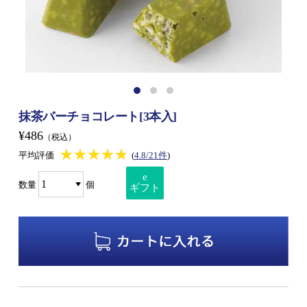
抹茶バーチョコレート[3本入]
¥486
（税込）
★★★★★
★★★★★
平均評価
(
4.8/21件
)
e
数量
個
ギフト