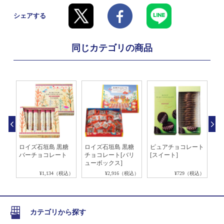
シェアする
同じカテゴリの商品
ラ
ロイズ石垣島 黒糖
ロイズ石垣島 黒糖
ピュアチョコレート
ピ
バーチョコレート
チョコレート[バリ
[スイート]
[
ューボックス]
税込）
¥1,134（税込）
¥2,916（税込）
¥729（税込）
カテゴリから探す