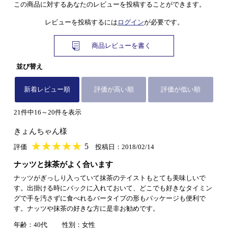
この商品に対するあなたのレビューを投稿することができます。
レビューを投稿するには
ログイン
が必要です。
商品レビューを書く
並び替え
新着レビュー順
評価が高い順
評価が低い順
21件中16～20件を表示
きょんちゃん様
★
★★★★★
★
★
★
★
5
評価
投稿日：2018/02/14
ナッツと抹茶がよく合います
ナッツがぎっしり入っていて抹茶のテイストもとても美味しいで
す。出掛ける時にバックに入れておいて、どこでも好きなタイミン
グで手を汚さずに食べれるバータイプの形もパッケージも便利で
す。ナッツや抹茶の好きな方に是非お勧めです。
年齢：40代
性別：女性