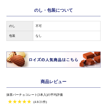
のし・包装について
のし
不可
包装
なし
商品レビュー
抹茶バーチョコレート[3本入]の平均評価
★
★★★★★
★
★
★
★
(4.8/21件)