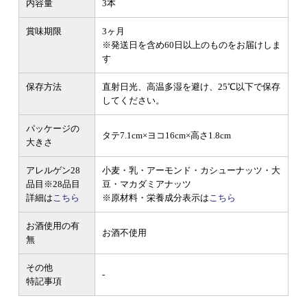
内容量
3本
賞味期限
3ヶ月
※発送日を含め60日以上のものをお届けしま
す
保存方法
直射日光、高温多湿を避け、25℃以下で保存
してください。
パッケージの
タテ7.1cm×ヨコ16cm×高さ1.8cm
大きさ
アレルゲン28
小麦・乳・アーモンド・カシューナッツ・大
品目
※28品目
豆・マカダミアナッツ
詳細は
こちら
※原材料・栄養成分表示は
こちら
お酒使用の有
お酒不使用
無
その他
-
特記事項