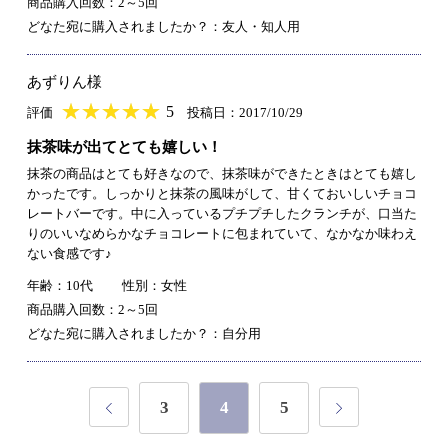
商品購入回数：2～5回
どなた宛に購入されましたか？：友人・知人用
あずりん様
★
★★★★★
★
★
★
★
5
評価
投稿日：2017/10/29
抹茶味が出てとても嬉しい！
抹茶の商品はとても好きなので、抹茶味ができたときはとても嬉し
かったです。しっかりと抹茶の風味がして、甘くておいしいチョコ
レートバーです。中に入っているプチプチしたクランチが、口当た
りのいいなめらかなチョコレートに包まれていて、なかなか味わえ
ない食感です♪
年齢：10代
性別：女性
商品購入回数：2～5回
どなた宛に購入されましたか？：自分用
3
4
5