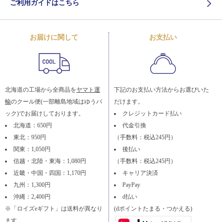
ご利用ガイドはこちら
お届けに関して
お支払い
北海道の工場から全商品を
ヤマト運
下記のお支払い方法からお選びいた
輸
のクール便(一部離島地域はゆうパ
だけます。
ック)でお届けしております。
クレジットカード払い
北海道：650円
代金引換
東北：950円
（手数料：税込245円）
関東：1,050円
後払い
信越・北陸・東海：1,080円
（手数料：税込245円）
近畿・中国・四国：1,170円
キャリア決済
九州：1,300円
PayPay
沖縄：2,400円
d払い
※「ロイズeギフト」は送料が異なり
(dポイントたまる・つかえる)
ます