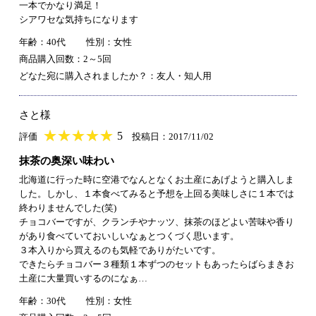
一本でかなり満足！
シアワセな気持ちになります
年齢：40代
性別：女性
商品購入回数：2～5回
どなた宛に購入されましたか？：友人・知人用
さと様
★
★★★★★
★
★
★
★
5
評価
投稿日：2017/11/02
抹茶の奥深い味わい
北海道に行った時に空港でなんとなくお土産にあげようと購入しま
した。しかし、１本食べてみると予想を上回る美味しさに１本では
終わりませんでした(笑)
チョコバーですが、クランチやナッツ、抹茶のほどよい苦味や香り
があり食べていておいしいなぁとつくづく思います。
３本入りから買えるのも気軽でありがたいです。
できたらチョコバー３種類１本ずつのセットもあったらばらまきお
土産に大量買いするのになぁ…
年齢：30代
性別：女性