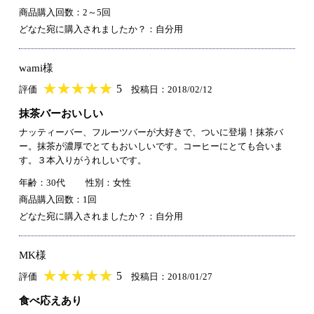
商品購入回数：2～5回
どなた宛に購入されましたか？：自分用
wami様
★
★★★★★
★
★
★
★
5
評価
投稿日：2018/02/12
抹茶バーおいしい
ナッティーバー、フルーツバーが大好きで、ついに登場！抹茶バ
ー。抹茶が濃厚でとてもおいしいです。コーヒーにとても合いま
す。３本入りがうれしいです。
年齢：30代
性別：女性
商品購入回数：1回
どなた宛に購入されましたか？：自分用
MK様
★
★★★★★
★
★
★
★
5
評価
投稿日：2018/01/27
食べ応えあり