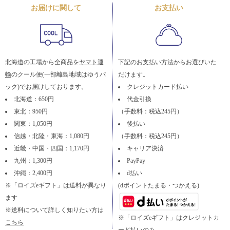
お届けに関して
お支払い
北海道の工場から全商品を
ヤマト運
下記のお支払い方法からお選びいた
輸
のクール便(一部離島地域はゆうパ
だけます。
ック)でお届けしております。
クレジットカード払い
北海道：650円
代金引換
東北：950円
（手数料：税込245円）
関東：1,050円
後払い
信越・北陸・東海：1,080円
（手数料：税込245円）
近畿・中国・四国：1,170円
キャリア決済
九州：1,300円
PayPay
沖縄：2,400円
d払い
※「ロイズeギフト」は送料が異なり
(dポイントたまる・つかえる)
ます
※送料について詳しく知りたい方は
※「ロイズeギフト」はクレジットカ
こちら