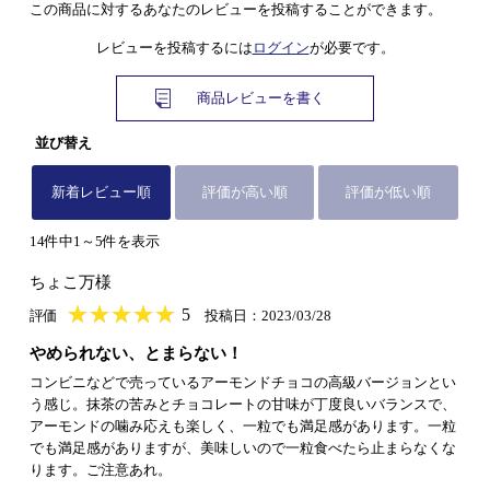
この商品に対するあなたのレビューを投稿することができます。
レビューを投稿するには
ログイン
が必要です。
商品レビューを書く
並び替え
新着レビュー順
評価が高い順
評価が低い順
14件中1～5件を表示
ちょこ万様
★
★★★★★
★
★
★
★
5
評価
投稿日：2023/03/28
やめられない、とまらない！
コンビニなどで売っているアーモンドチョコの高級バージョンとい
う感じ。抹茶の苦みとチョコレートの甘味が丁度良いバランスで、
アーモンドの噛み応えも楽しく、一粒でも満足感があります。一粒
でも満足感がありますが、美味しいので一粒食べたら止まらなくな
ります。ご注意あれ。