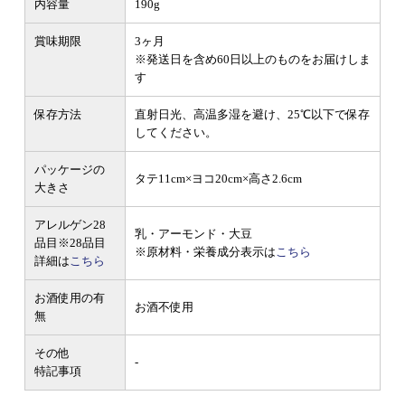
内容量
190g
賞味期限
3ヶ月
※発送日を含め60日以上のものをお届けしま
す
保存方法
直射日光、高温多湿を避け、25℃以下で保存
してください。
パッケージの
タテ11cm×ヨコ20cm×高さ2.6cm
大きさ
アレルゲン28
乳・アーモンド・大豆
品目
※28品目
※原材料・栄養成分表示は
こちら
詳細は
こちら
お酒使用の有
お酒不使用
無
その他
-
特記事項