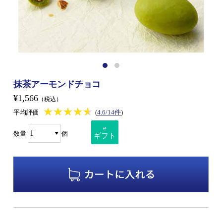
抹茶アーモンドチョコ
¥1,566
（税込）
★★★★★
★★★★★
平均評価
(
4.6/14件
)
e
数量
個
ギフト