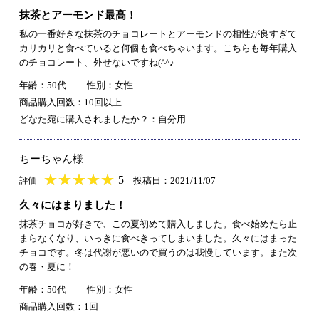
抹茶とアーモンド最高！
私の一番好きな抹茶のチョコレートとアーモンドの相性が良すぎて
カリカリと食べていると何個も食べちゃいます。こちらも毎年購入
のチョコレート、外せないですね(^^♪
年齢：50代
性別：女性
商品購入回数：10回以上
どなた宛に購入されましたか？：自分用
ちーちゃん様
★
★★★★★
★
★
★
★
5
評価
投稿日：2021/11/07
久々にはまりました！
抹茶チョコが好きで、この夏初めて購入しました。食べ始めたら止
まらなくなり、いっきに食べきってしまいました。久々にはまった
チョコです。冬は代謝が悪いので買うのは我慢しています。また次
の春・夏に！
年齢：50代
性別：女性
商品購入回数：1回