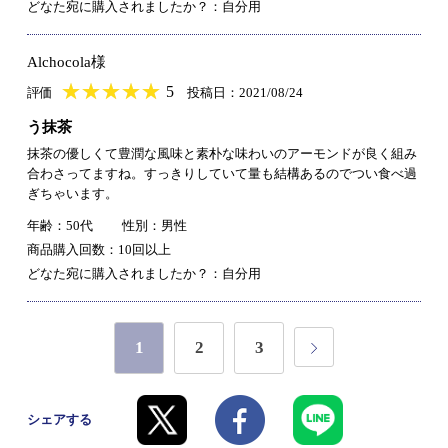
どなた宛に購入されましたか？：自分用
Alchocola様
★
★★★★★
★
★
★
★
5
評価
投稿日：2021/08/24
う抹茶
抹茶の優しくて豊潤な風味と素朴な味わいのアーモンドが良く組み
合わさってますね。すっきりしていて量も結構あるのでつい食べ過
ぎちゃいます。
年齢：50代
性別：男性
商品購入回数：10回以上
どなた宛に購入されましたか？：自分用
1
2
3
シェアする