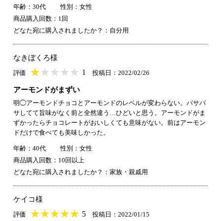
年齢：30代
性別：女性
商品購入回数：1回
どなた宛に購入されましたか？：自分用
なきぼくろ様
★
★★★★★
★
★
★
★
1
評価
投稿日：2022/02/26
アーモンドがまずい
明◯アーモンドチョコとアーモンドのレベルが変わらない。パサパ
サしてて旨味がなく前と全然違う…ひどいと思う。アーモンドがま
ずかったらチョコレートがおいしくても意味がない。前はアーモン
ドだけで食べても美味しかった。
年齢：40代
性別：女性
商品購入回数：10回以上
どなた宛に購入されましたか？：家族・親戚用
ケイコ様
★
★★★★★
★
★
★
★
5
評価
投稿日：2022/01/15