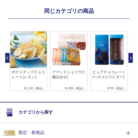
同じカテゴリの商品
レー
ポテトチップチョコ
アマンドショコラ[3
ピュアチョコレート
ピ
レート[レモン]
種詰合せ]
[ベネズエラビター]
[
税込）
¥1,350（税込）
¥1,998（税込）
¥729（税込）
カテゴリから探す
限定・新商品