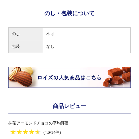
のし・包装について
のし
不可
包装
なし
商品レビュー
抹茶アーモンドチョコの平均評価
★
★★★★★
★
★
★
★
(4.6/14件)