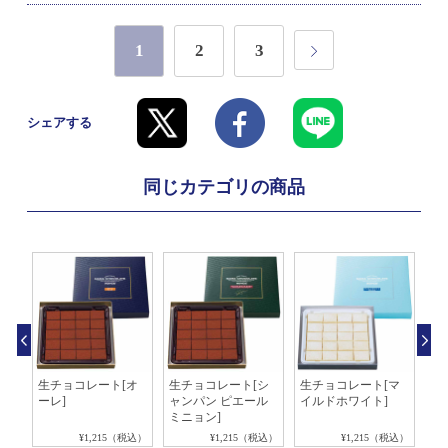
1
2
3
シェアする
同じカテゴリの商品
チ
生チョコレート[オ
生チョコレート[シ
生チョコレート[マ
ロ
ーレ]
ャンパン ピエール
イルドホワイト]
ョ
ミニョン]
税込）
¥1,215（税込）
¥1,215（税込）
¥1,215（税込）