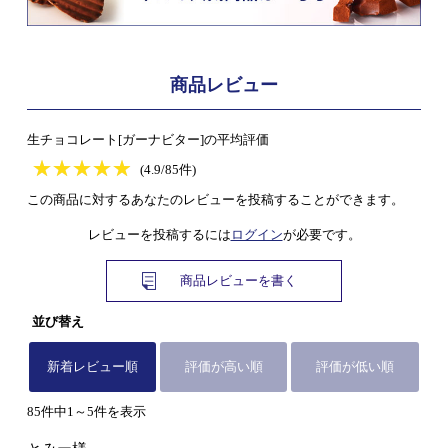
商品レビュー
生チョコレート[ガーナビター]の平均評価
★
★★★★★
★
★
★
★
(4.9/85件)
この商品に対するあなたのレビューを投稿することができます。
レビューを投稿するには
ログイン
が必要です。
商品レビューを書く
並び替え
新着レビュー順
評価が高い順
評価が低い順
85件中1～5件を表示