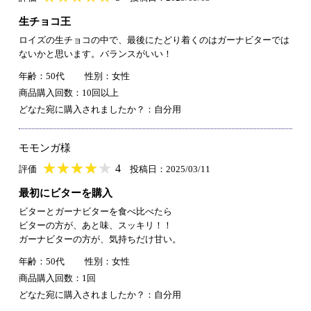
生チョコ王
ロイズの生チョコの中で、最後にたどり着くのはガーナビターでは
ないかと思います。バランスがいい！
年齢：50代
性別：女性
商品購入回数：10回以上
どなた宛に購入されましたか？：自分用
モモンガ様
★
★★★★★
★
★
★
★
4
評価
投稿日：2025/03/11
最初にビターを購入
ビターとガーナビターを食べ比べたら
ビターの方が、あと味、スッキリ！！
ガーナビターの方が、気持ちだけ甘い。
年齢：50代
性別：女性
商品購入回数：1回
どなた宛に購入されましたか？：自分用