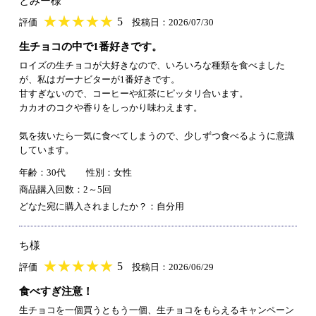
とみー様
★
★★★★★
★
★
★
★
5
評価
投稿日：2026/07/30
生チョコの中で1番好きです。
ロイズの生チョコが大好きなので、いろいろな種類を食べました
が、私はガーナビターが1番好きです。
甘すぎないので、コーヒーや紅茶にピッタリ合います。
カカオのコクや香りをしっかり味わえます。
気を抜いたら一気に食べてしまうので、少しずつ食べるように意識
しています。
年齢：30代
性別：女性
商品購入回数：2～5回
どなた宛に購入されましたか？：自分用
ち様
★
★★★★★
★
★
★
★
5
評価
投稿日：2026/06/29
食べすぎ注意！
生チョコを一個買うともう一個、生チョコをもらえるキャンペーン