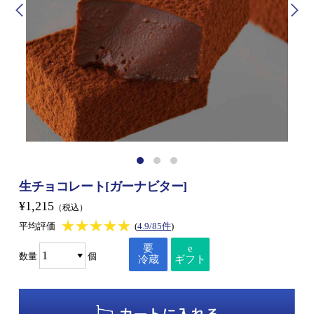
生チョコレート[ガーナビター]
¥1,215
（税込）
★★★★★
★★★★★
平均評価
(
4.9/85件
)
要
e
数量
個
冷蔵
ギフト