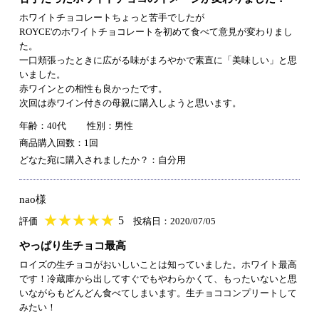
ホワイトチョコレートちょっと苦手でしたが
ROYCE'のホワイトチョコレートを初めて食べて意見が変わりまし
た。
一口頬張ったときに広がる味がまろやかで素直に「美味しい」と思
いました。
赤ワインとの相性も良かったです。
次回は赤ワイン付きの母親に購入しようと思います。
年齢：40代
性別：男性
商品購入回数：1回
どなた宛に購入されましたか？：自分用
nao様
★
★★★★★
★
★
★
★
5
評価
投稿日：2020/07/05
やっぱり生チョコ最高
ロイズの生チョコがおいしいことは知っていました。ホワイト最高
です！冷蔵庫から出してすぐでもやわらかくて、もったいないと思
いながらもどんどん食べてしまいます。生チョココンプリートして
みたい！