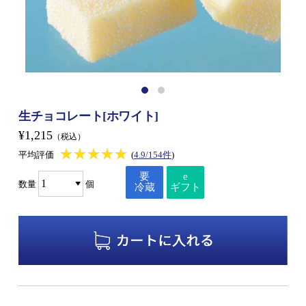
生チョコレート[ホワイト]
¥1,215
（税込）
★★★★★
★★★★★
平均評価
(
4.9/154件
)
要
e
数量
個
冷蔵
ギフト