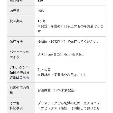
商品番号
126
内容量
20粒
賞味期限
1ヶ月
※発送日を含め21日以上のものをお届けしま
す
保存方法
冷蔵庫（10℃以下）で保存してください。
パッケージの
タテ14cm×ヨコ14.6cm×高さ2cm
大きさ
アレルゲン28
乳・大豆
品目
※28品目
※原材料・栄養成分表示は
こちら
詳細は
こちら
お酒使用の有
お酒微量（1.0%未満配合）
無
その他
プラスチックごみ削減のため、生チョコレー
特記事項
トのピックス（楊枝）は同梱しておりませ