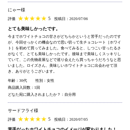
にゃー様
★
★★★★★
★
★
★
★
5
評価
投稿日：2020/07/06
とても美味しかったです。
今までホワイトチョコの甘さがどちらかというと苦手だったのです
が、今回せっかくの機会なので思い切って生チョコレート［ホワイ
ト］を初めて買ってみました。食べてみると、しつこい甘ったるさ
がなくて、とても美味しかったです。後味まで美味しくスッキリし
ていて、この先物産展などで巡り会えたら買っちゃうだろうなと思
いました。ロイズさん、美味しいホワイトチョコに出会わせて頂
き、ありがとうございます。
年齢：30代
性別：女性
商品購入回数：1回
どなた宛に購入されましたか？：自分用
サードフライ様
★
★★★★★
★
★
★
★
5
評価
投稿日：2020/07/05
苦手だったホワイトチョコのイメージが変わりました！