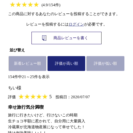
★
★★★★★
★
★
★
★
(4.9/154件)
この商品に対するあなたのレビューを投稿することができます。
レビューを投稿するには
ログイン
が必要です。
商品レビューを書く
並び替え
新着レビュー順
評価が高い順
評価が低い順
154件中21～25件を表示
ちい様
★
★★★★★
★
★
★
★
5
評価
投稿日：2020/07/07
幸せ旅行気分満喫
旅行に行きたいけど、行けないこの時期
生チョコ半額に惹かれて、自分用に大量購入
冷蔵庫が北海道物産展になって幸せでした！
味は勿論美味しい！！