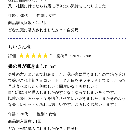
又、札幌に行ったらお店に行きたい気持ちになりました
年齢：30代
性別：女性
商品購入回数：2～5回
どなた宛に購入されましたか？：自分用
ちいさん様
★
★★★★★
★
★
★
★
5
評価
投稿日：2020/07/06
娘の目が輝きました°ω°
会社の方とまとめて頼みました。我が家に届きましたので箱を明け
て娘がこれ全部チョコレート！？と目をキラキラさせてました°ω°♪
早速食べましたが美味しい！間違いなく美味しい！
自宅用に４箱購入しましたがすぐなくなってしまいそうです。
以前お楽しみセット？を購入させていただきました。またそのよう
な楽しいセットがあれば嬉しいです。よろしくお願いします！
年齢：20代
性別：女性
商品購入回数：1回
どなた宛に購入されましたか？：自分用