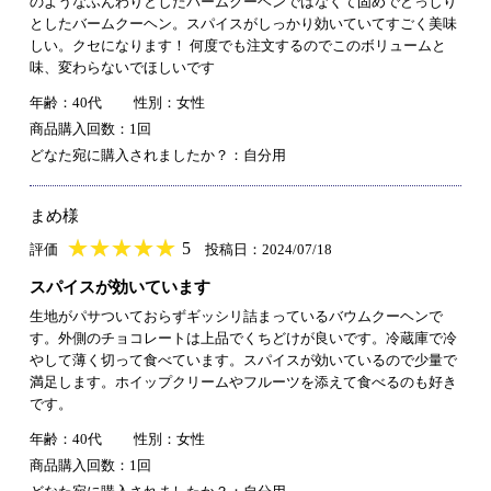
のようなふんわりとしたバームクーヘンではなくて固めでどっしり
としたバームクーヘン。スパイスがしっかり効いていてすごく美味
しい。クセになります！ 何度でも注文するのでこのボリュームと
味、変わらないでほしいです
年齢：40代
性別：女性
商品購入回数：1回
どなた宛に購入されましたか？：自分用
まめ様
★
★★★★★
★
★
★
★
5
評価
投稿日：2024/07/18
スパイスが効いています
生地がパサついておらずギッシリ詰まっているバウムクーヘンで
す。外側のチョコレートは上品でくちどけが良いです。冷蔵庫で冷
やして薄く切って食べています。スパイスが効いているので少量で
満足します。ホイップクリームやフルーツを添えて食べるのも好き
です。
年齢：40代
性別：女性
商品購入回数：1回