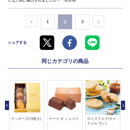
どなた宛に購入されましたか？：自分用
1
2
3
シェアする
同じカテゴリの商品
縄
クッキーズ[10枚入]
ケーク オ ショコラ
ロイズラスク[キャ
ロ
ッキ
ラメル サレ]
ン