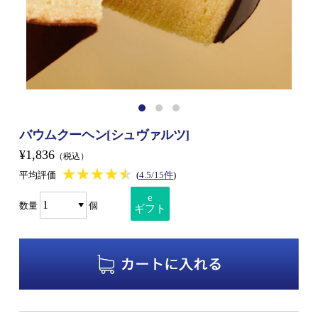
バウムクーヘン[シュヴァルツ]
¥1,836
（税込）
★★★★★
★★★★★
平均評価
(
4.5/15件
)
e
数量
個
ギフト