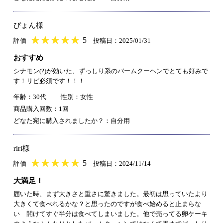
ぴょん様
★
★★★★★
★
★
★
★
5
評価
投稿日：2025/01/31
おすすめ
シナモン(?)が効いた、ずっしり系のバームクーヘンでとても好みで
す！リピ必須です！！！
年齢：30代
性別：女性
商品購入回数：1回
どなた宛に購入されましたか？：自分用
riri様
★
★★★★★
★
★
★
★
5
評価
投稿日：2024/11/14
大満足！
届いた時、まず大きさと重さに驚きました。最初は思っていたより
大きくて食べれるかな？と思ったのですが食べ始めると止まらな
い 開けてすぐ半分は食べてしまいました。他で売ってる卵ケーキ