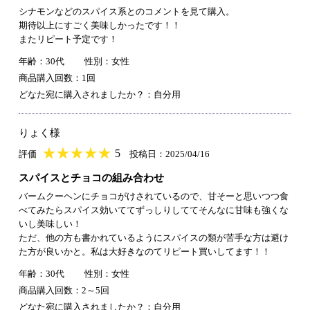
シナモンなどのスパイス系とのコメントを見て購入。
期待以上にすごく美味しかったです！！
またリピート予定です！
年齢：30代
性別：女性
商品購入回数：1回
どなた宛に購入されましたか？：自分用
りょく様
★
★★★★★
★
★
★
★
5
評価
投稿日：2025/04/16
スパイスとチョコの組み合わせ
バームクーヘンにチョコがけされているので、甘そーと思いつつ食
べてみたらスパイス効いててずっしりしててそんなに甘味も強くな
いし美味しい！
ただ、他の方も書かれているようにスパイスの類が苦手な方は避け
た方が良いかと。私は大好きなのてリピート買いしてます！！
年齢：30代
性別：女性
商品購入回数：2～5回
どなた宛に購入されましたか？：自分用