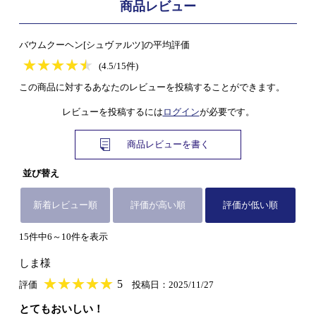
商品レビュー
バウムクーヘン[シュヴァルツ]の平均評価
★
★★★★★
★
★
★
★
(4.5/15件)
この商品に対するあなたのレビューを投稿することができます。
レビューを投稿するには
ログイン
が必要です。
商品レビューを書く
並び替え
新着レビュー順
評価が高い順
評価が低い順
15件中6～10件を表示
しま様
★
★★★★★
★
★
★
★
5
評価
投稿日：2025/11/27
とてもおいしい！