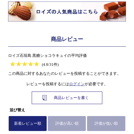
商品レビュー
ロイズ石垣島 黒糖ショコラキュイの平均評価
★
★★★★★
★
★
★
★
(4.8/31件)
この商品に対するあなたのレビューを投稿することができます。
レビューを投稿するには
ログイン
が必要です。
商品レビューを書く
並び替え
新着レビュー順
評価が高い順
評価が低い順