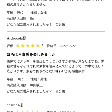
糖の濃厚さがたまりません
年齢：30代
性別：女性
商品購入回数：1回
どなた宛に購入されましたか？：自分用
Alchocola様
★
★★★★★
★
★
★
★
5
評価
投稿日：2022/08/22
ほろほろ食感を楽しみました
画像ではクッキーを連想してしまいますが食感が異なりますね。黒
糖の甘みがそれぞれの素材を包み込んでいるようで口の中で優しく
広がります。多彩で飽きのこない味わいが好感度抜群
年齢：50代
性別：男性
商品購入回数：10回以上
どなた宛に購入されましたか？：自分用
charoha様