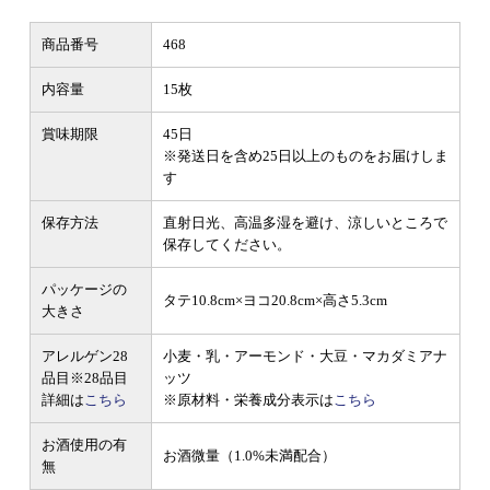
商品番号
468
内容量
15枚
賞味期限
45日
※発送日を含め25日以上のものをお届けしま
す
保存方法
直射日光、高温多湿を避け、涼しいところで
保存してください。
パッケージの
タテ10.8cm×ヨコ20.8cm×高さ5.3cm
大きさ
アレルゲン28
小麦・乳・アーモンド・大豆・マカダミアナ
品目
※28品目
ッツ
詳細は
こちら
※原材料・栄養成分表示は
こちら
お酒使用の有
お酒微量（1.0%未満配合）
無