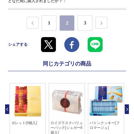
どなた宛に購入されましたか？：
1
2
3
シェアする
同じカテゴリの商品
ブ
ガレット[9個入]
ロイズラスクバリュ
バトンクッキー[フ
シ
ョ
ーパック[シュガー8
ロマージュ]
袋入]