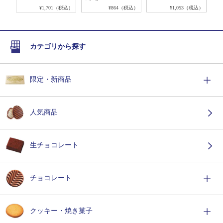
税込）
¥1,701（税込）
¥864（税込）
¥1,053（税込）
カテゴリから探す
限定・新商品
人気商品
生チョコレート
チョコレート
クッキー・焼き菓子