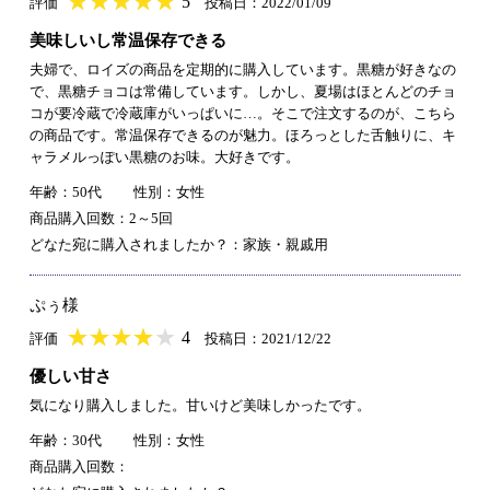
★
★★★★★
★
★
★
★
5
評価
投稿日：2022/01/09
美味しいし常温保存できる
夫婦で、ロイズの商品を定期的に購入しています。黒糖が好きなの
で、黒糖チョコは常備しています。しかし、夏場はほとんどのチョ
コが要冷蔵で冷蔵庫がいっぱいに…。そこで注文するのが、こちら
の商品です。常温保存できるのが魅力。ほろっとした舌触りに、キ
ャラメルっぽい黒糖のお味。大好きです。
年齢：50代
性別：女性
商品購入回数：2～5回
どなた宛に購入されましたか？：家族・親戚用
ぷぅ様
★
★★★★★
★
★
★
★
4
評価
投稿日：2021/12/22
優しい甘さ
気になり購入しました。甘いけど美味しかったです。
年齢：30代
性別：女性
商品購入回数：