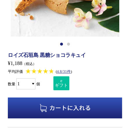
ロイズ石垣島 黒糖ショコラキュイ
¥1,188
（税込）
★★★★★
★★★★★
平均評価
(
4.8/31件
)
e
数量
個
ギフト