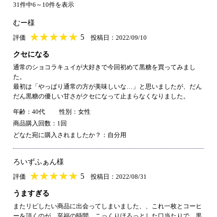
31件中6～10件を表示
むー様
★
★★★★★
★
★
★
★
5
評価
投稿日：2022/09/10
クセになる
通常のショコラキュイが大好きで今回初めて黒糖を買ってみまし
た。
最初は「やっぱり通常の方が美味しいな…」と思いましたが、だん
だん黒糖の優しい甘さがクセになって止まらなくなりました。
年齢：40代
性別：女性
商品購入回数：1回
どなた宛に購入されましたか？：自分用
ろいずふぁん様
★
★★★★★
★
★
★
★
5
評価
投稿日：2022/08/31
うますぎる
またリピしたい商品に出会ってしまいました、、これ一枚とコーヒ
ーを頂くのが、至福の時間。こっくりほろっとした口当たりで、黒