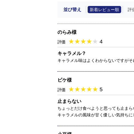
並び替え
新着レビュー順
評
のらみ様
★
★★★★★
★
★
★
★
4
評価
キャラメル？
キャラメル味はよくわからないですがそ
ピケ様
★
★★★★★
★
★
★
★
5
評価
止まらない
ちょっとだけ食べようと思っても止まら
キャラメルの風味が甘く優しい気持ちに