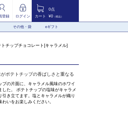
0点
¥0
員登録
ログイン
カート
（税込）
その他・袋
eギフト
テトチップチョコレート[キャラメル]
味がポテトチップの香ばしさと重なる
ップの片面に、キャラメル風味のホワイ
ました。 ポテトチップの塩味がキャラメ
り引き立てます。塩とキャラメルが織り
味わいをお楽しみください。