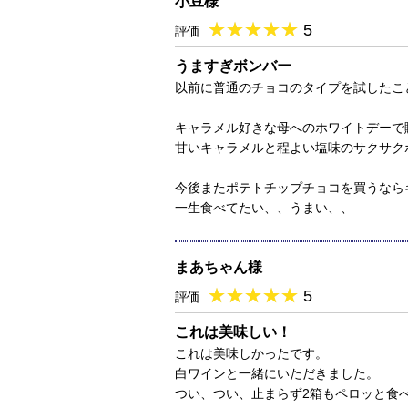
小豆様
★
★★★★★
★
★
★
★
5
評価
うますぎボンバー
以前に普通のチョコのタイプを試したこ
キャラメル好きな母へのホワイトデーで
甘いキャラメルと程よい塩味のサクサク
今後またポテトチップチョコを買うなら
一生食べてたい、、うまい、、
まあちゃん様
★
★★★★★
★
★
★
★
5
評価
これは美味しい！
これは美味しかったです。
白ワインと一緒にいただきました。
つい、つい、止まらず2箱もペロッと食