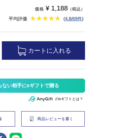
¥ 1,188
価格
（税込）
★
★★★★★
★
★
★
★
平均評価
(
4.8/69件
)
らない相手にeギフトで贈る
のeギフトとは？
録
商品レビューを書く