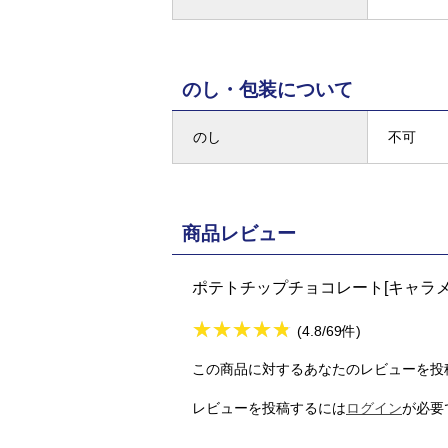
のし・包装について
のし
不可
商品レビュー
ポテトチップチョコレート[キャラメ
★
★★★★★
★
★
★
★
(4.8/69件)
この商品に対するあなたのレビューを投
レビューを投稿するには
ログイン
が必要