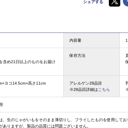
シェアする
内容量
1
保存方法
を含め21日以上のものをお届け
m×ヨコ14.5cm×高さ11cm
アレルゲン28品目
※28品目詳細は
こちら
用
は、生のじゃがいもをそのまま薄切りし、フライしたものを使用してお
がありますが、製品の品質には問題ございません。