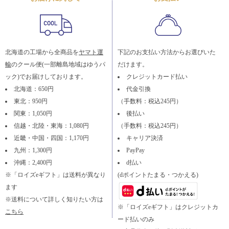
北海道の工場から全商品を
ヤマト運
下記のお支払い方法からお選びいた
輸
のクール便(一部離島地域はゆうパ
だけます。
ック)でお届けしております。
クレジットカード払い
北海道：650円
代金引換
東北：950円
（手数料：税込245円）
関東：1,050円
後払い
信越・北陸・東海：1,080円
（手数料：税込245円）
近畿・中国・四国：1,170円
キャリア決済
九州：1,300円
PayPay
沖縄：2,400円
d払い
※「ロイズeギフト」は送料が異なり
(dポイントたまる・つかえる)
ます
※送料について詳しく知りたい方は
※「ロイズeギフト」はクレジットカ
こちら
ード払いのみ