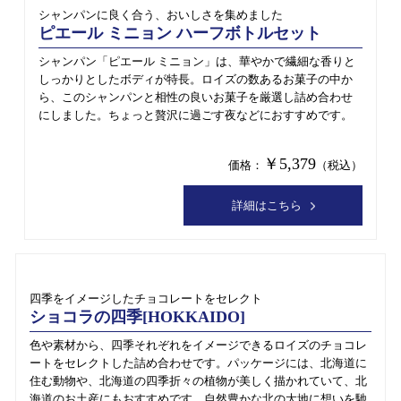
シャンパンに良く合う、おいしさを集めました
ピエール ミニョン ハーフボトルセット
シャンパン「ピエール ミニョン」は、華やかで繊細な香りと
しっかりとしたボディが特長。ロイズの数あるお菓子の中か
ら、このシャンパンと相性の良いお菓子を厳選し詰め合わせ
にしました。ちょっと贅沢に過ごす夜などにおすすめです。
￥5,379
価格：
（税込）
詳細はこちら
四季をイメージしたチョコレートをセレクト
ショコラの四季[HOKKAIDO]
色や素材から、四季それぞれをイメージできるロイズのチョコレ
ートをセレクトした詰め合わせです。パッケージには、北海道に
住む動物や、北海道の四季折々の植物が美しく描かれていて、北
海道のお土産にもおすすめです。自然豊かな北の大地に想いを馳