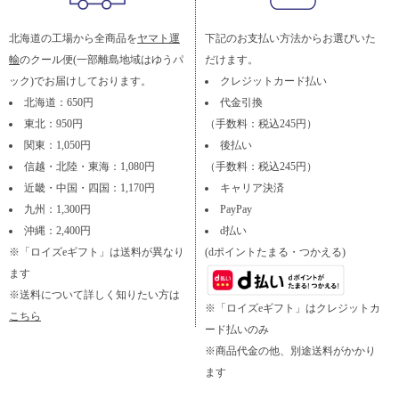
北海道の工場から全商品を
ヤマト運
下記のお支払い方法からお選びいた
輸
のクール便(一部離島地域はゆうパ
だけます。
ック)でお届けしております。
クレジットカード払い
北海道：650円
代金引換
東北：950円
（手数料：税込245円）
関東：1,050円
後払い
信越・北陸・東海：1,080円
（手数料：税込245円）
近畿・中国・四国：1,170円
キャリア決済
九州：1,300円
PayPay
沖縄：2,400円
d払い
※「ロイズeギフト」は送料が異なり
(dポイントたまる・つかえる)
ます
※送料について詳しく知りたい方は
※「ロイズeギフト」はクレジットカ
こちら
ード払いのみ
※商品代金の他、別途送料がかかり
ます