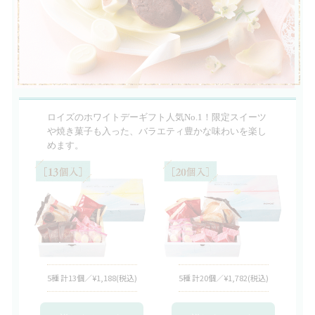
ロイズのホワイトデーギフト人気No.1！限定スイーツ
や焼き菓子も入った、バラエティ豊かな味わいを楽し
めます。
5種 計13個／¥1,188
(税込)
5種 計20個／¥1,782
(税込)