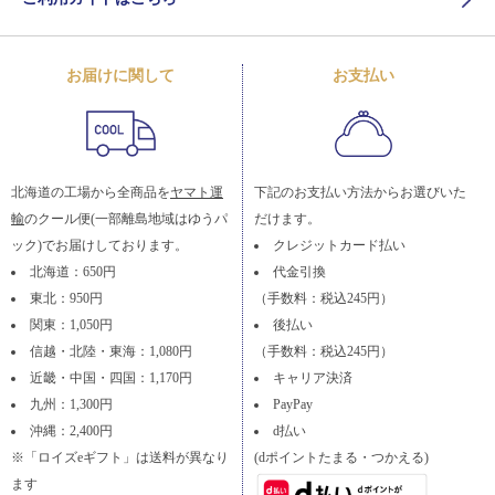
お届けに関して
お支払い
北海道の工場から全商品を
ヤマト運
下記のお支払い方法からお選びいた
輸
のクール便(一部離島地域はゆうパ
だけます。
ック)でお届けしております。
クレジットカード払い
北海道：650円
代金引換
東北：950円
（手数料：税込245円）
関東：1,050円
後払い
信越・北陸・東海：1,080円
（手数料：税込245円）
近畿・中国・四国：1,170円
キャリア決済
九州：1,300円
PayPay
沖縄：2,400円
d払い
※「ロイズeギフト」は送料が異なり
(dポイントたまる・つかえる)
ます