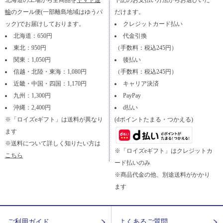
北海道の工場から全商品を
ヤマト運
下記のお支払い方法からお選びいた
輸
のクール便(一部離島地域はゆうパ
だけます。
ック)でお届けしております。
クレジットカード払い
北海道：650円
代金引換
東北：950円
（手数料：税込245円）
関東：1,050円
後払い
信越・北陸・東海：1,080円
（手数料：税込245円）
近畿・中国・四国：1,170円
キャリア決済
九州：1,300円
PayPay
沖縄：2,400円
d払い
※「ロイズeギフト」は送料が異なり
(dポイントたまる・つかえる)
ます
※送料について詳しく知りたい方は
※「ロイズeギフト」はクレジットカ
こちら
ード払いのみ
※商品代金の他、別途送料がかかり
ます
ご利用ガイド
よくあるご質問