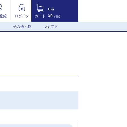
0点
¥0
登録
ログイン
カート
（税込）
その他・袋
eギフト