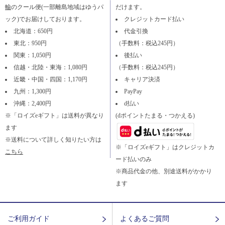
輸
のクール便(一部離島地域はゆうパ
だけます。
ック)でお届けしております。
クレジットカード払い
北海道：650円
代金引換
東北：950円
（手数料：税込245円）
関東：1,050円
後払い
信越・北陸・東海：1,080円
（手数料：税込245円）
近畿・中国・四国：1,170円
キャリア決済
九州：1,300円
PayPay
沖縄：2,400円
d払い
※「ロイズeギフト」は送料が異なり
(dポイントたまる・つかえる)
ます
※送料について詳しく知りたい方は
※「ロイズeギフト」はクレジットカ
こちら
ード払いのみ
※商品代金の他、別途送料がかかり
ます
ご利用ガイド
よくあるご質問