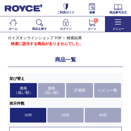
ご利用ガイド
催事
商品番号注文
0
ホーム
商品を探す
ログイン
カート
メニュー
ロイズオンラインショップ TOP
検索結果
検索に該当する商品がありませんでした。
商品一覧
並び替え
価格
価格
評価順
レビュー数
（低い順）
（高い順）
表示件数
30件
60件
90件