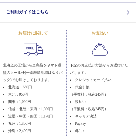
ご利用ガイドはこちら
お届けに関して
お支払い
北海道の工場から全商品を
ヤマト運
下記のお支払い方法からお選びいた
輸
のクール便(一部離島地域はゆうパ
だけます。
ック)でお届けしております。
クレジットカード払い
北海道：650円
代金引換
東北：950円
（手数料：税込245円）
関東：1,050円
後払い
信越・北陸・東海：1,080円
（手数料：税込245円）
近畿・中国・四国：1,170円
キャリア決済
九州：1,300円
PayPay
沖縄：2,400円
d払い