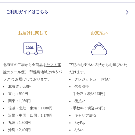
ご利用ガイドはこちら
お届けに関して
お支払い
北海道の工場から全商品を
ヤマト運
下記のお支払い方法からお選びいた
輸
のクール便(一部離島地域はゆうパ
だけます。
ック)でお届けしております。
クレジットカード払い
北海道：650円
代金引換
東北：950円
（手数料：税込245円）
関東：1,050円
後払い
信越・北陸・東海：1,080円
（手数料：税込245円）
近畿・中国・四国：1,170円
キャリア決済
九州：1,300円
PayPay
沖縄：2,400円
d払い