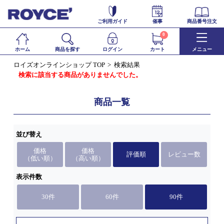
ご利用ガイド
催事
商品番号注文
0
ホーム
商品を探す
ログイン
カート
メニュー
ロイズオンラインショップ TOP
検索結果
検索に該当する商品がありませんでした。
商品一覧
並び替え
価格
価格
評価順
レビュー数
（低い順）
（高い順）
表示件数
30件
60件
90件