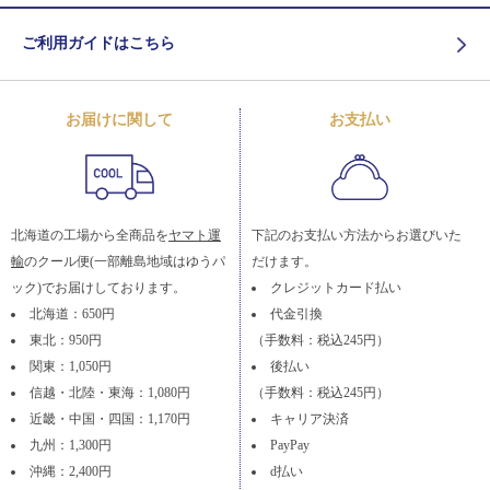
ご利用ガイドはこちら
お届けに関して
お支払い
北海道の工場から全商品を
ヤマト運
下記のお支払い方法からお選びいた
輸
のクール便(一部離島地域はゆうパ
だけます。
ック)でお届けしております。
クレジットカード払い
北海道：650円
代金引換
東北：950円
（手数料：税込245円）
関東：1,050円
後払い
信越・北陸・東海：1,080円
（手数料：税込245円）
近畿・中国・四国：1,170円
キャリア決済
九州：1,300円
PayPay
沖縄：2,400円
d払い