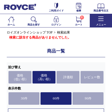
ご利用ガイド
催事
商品番号注文
0
ホーム
商品を探す
ログイン
カート
メニュー
ロイズオンラインショップ TOP
検索結果
検索に該当する商品がありませんでした。
商品一覧
並び替え
価格
価格
評価順
レビュー数
（低い順）
（高い順）
表示件数
30件
60件
90件