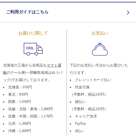
ご利用ガイドはこちら
お届けに関して
お支払い
北海道の工場から全商品を
ヤマト運
下記のお支払い方法からお選びいた
輸
のクール便(一部離島地域はゆうパ
だけます。
ック)でお届けしております。
クレジットカード払い
北海道：650円
代金引換
東北：950円
（手数料：税込245円）
関東：1,050円
後払い
信越・北陸・東海：1,080円
（手数料：税込245円）
近畿・中国・四国：1,170円
キャリア決済
九州：1,300円
PayPay
沖縄：2,400円
d払い