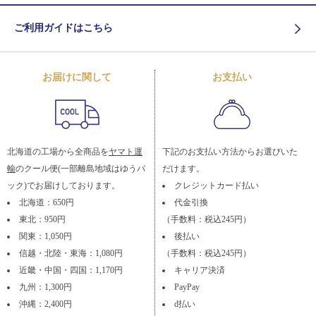
ご利用ガイドはこちら
お届けに関して
お支払い
北海道の工場から全商品を
ヤマト運
下記のお支払い方法からお選びいた
輸
のクール便(一部離島地域はゆうパ
だけます。
ック)でお届けしております。
クレジットカード払い
北海道：650円
代金引換
東北：950円
（手数料：税込245円）
関東：1,050円
後払い
信越・北陸・東海：1,080円
（手数料：税込245円）
近畿・中国・四国：1,170円
キャリア決済
九州：1,300円
PayPay
沖縄：2,400円
d払い