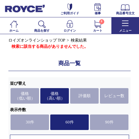
ご利用ガイド
催事
商品番号注文
0
ホーム
商品を探す
ログイン
カート
メニュー
ロイズオンラインショップ TOP
検索結果
検索に該当する商品がありませんでした。
商品一覧
並び替え
価格
価格
評価順
レビュー数
（低い順）
（高い順）
表示件数
30件
60件
90件