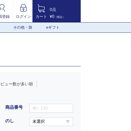
0点
¥0
員登録
ログイン
カート
（税込）
その他・袋
eギフト
レビュー数が多い順
商品番号
のし