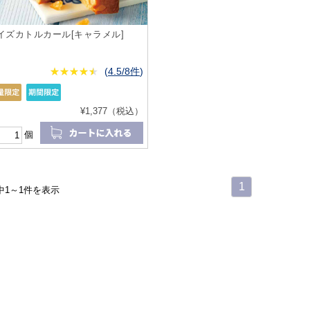
イズカトルカール[キャラメル]
★
★★★★★
★
★
★
★
(
4.5/8件
)
¥1,377（税込）
個
1
中1～1件を表示