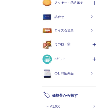
クッキー・焼き菓子
詰合せ
ロイズ石垣島
その他・袋
eギフト
のし対応商品
価格帯から探す
～￥1,000