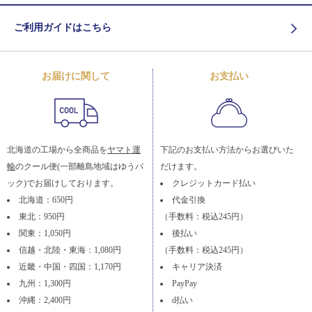
ご利用ガイドはこちら
お届けに関して
お支払い
北海道の工場から全商品を
ヤマト運
下記のお支払い方法からお選びいた
輸
のクール便(一部離島地域はゆうパ
だけます。
ック)でお届けしております。
クレジットカード払い
北海道：650円
代金引換
東北：950円
（手数料：税込245円）
関東：1,050円
後払い
信越・北陸・東海：1,080円
（手数料：税込245円）
近畿・中国・四国：1,170円
キャリア決済
九州：1,300円
PayPay
沖縄：2,400円
d払い