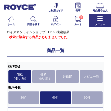
ご利用ガイド
催事
商品番号注文
0
ホーム
商品を探す
ログイン
カート
メニュー
ロイズオンラインショップ TOP
検索結果
検索に該当する商品がありませんでした。
商品一覧
並び替え
価格
価格
評価順
レビュー数
（低い順）
（高い順）
表示件数
30件
60件
90件