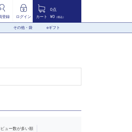
0点
¥0
員登録
ログイン
カート
（税込）
その他・袋
eギフト
レビュー数が多い順