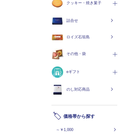
クッキー・焼き菓子
詰合せ
ロイズ石垣島
その他・袋
eギフト
のし対応商品
価格帯から探す
～￥1,000